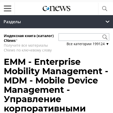
Разделы
Индексная книга (каталог)
CNews
*
Все категории
199124
▼
Получите все материалы
CNews по ключевому слову
EMM - Enterprise
Mobility Management -
MDM - Mobile Device
Management -
Управление
корпоративными