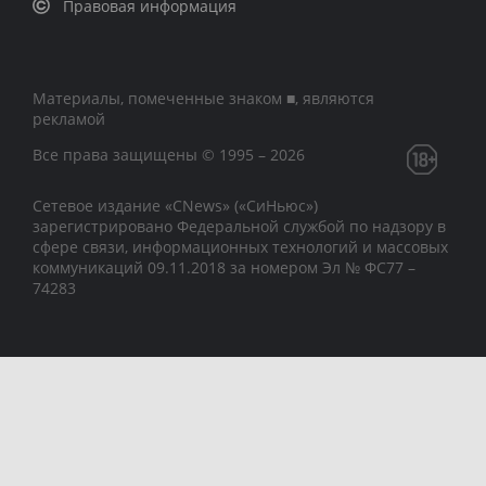
Правовая информация
Материалы, помеченные знаком ■, являются
рекламой
Все права защищены © 1995 – 2026
Сетевое издание «CNews» («СиНьюс»)
зарегистрировано Федеральной службой по надзору в
сфере связи, информационных технологий и массовых
коммуникаций 09.11.2018 за номером Эл № ФС77 –
74283