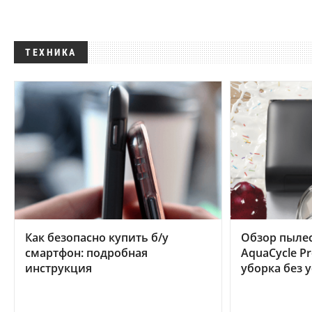
ТЕХНИКА
Как безопасно купить б/у
Обзор пылес
смартфон: подробная
AquaCycle Pr
инструкция
уборка без 