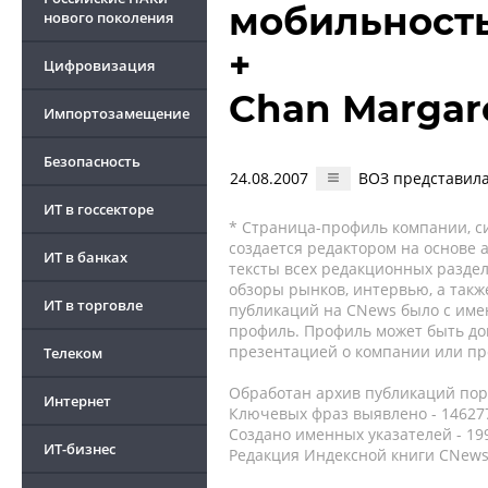
мобильность
нового поколения
+
Цифровизация
Chan Margar
Импортозамещение
Безопасность
24.08.2007
ВОЗ представила
ИТ в госсекторе
* Страница-профиль компании, сис
создается редактором на основе
ИТ в банках
тексты всех редакционных раздел
обзоры рынков, интервью, а такж
ИТ в торговле
публикаций на CNews было с име
профиль. Профиль может быть до
презентацией о компании или про
Телеком
Обработан архив публикаций порт
Интернет
Ключевых фраз выявлено - 146277
Создано именных указателей - 19
ИТ-бизнес
Редакция Индексной книги CNews