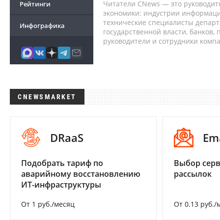
Читатели CNews — это руководит
Рейтинги
экономики: индустрии информаци
технические специалисты депар
Инфографика
государственной власти, банков,
руководители и сотрудники комп
CNEWSMARKET
DRaaS
Em
Подобрать тариф по
Выбор серв
аварийному восстановлению
рассылок
ИТ-инфраструктуры
От 1 руб./месяц
От 0.13 руб./