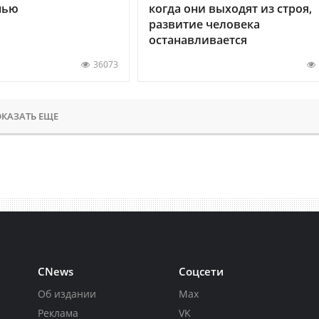
нью
когда они выходят из строя,
развитие человека
останавливается
36073
КАЗАТЬ ЕЩЕ
CNews
Соцсети
Об издании
Max
Реклама
VK