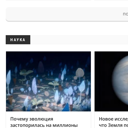
ПО
НАУКА
Почему эволюция
Новое иссле
застопорилась на миллионы
что Земля п