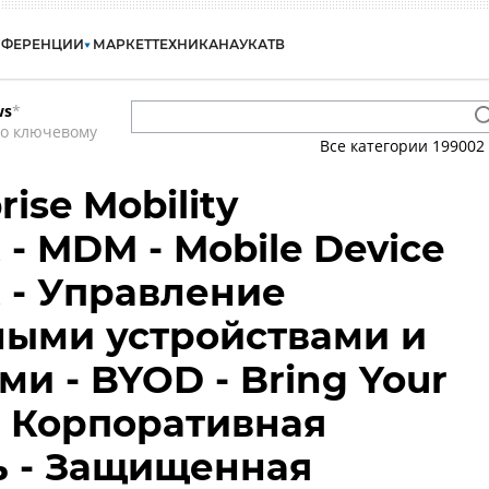
НФЕРЕНЦИИ
МАРКЕТ
ТЕХНИКА
НАУКА
ТВ
ws
*
по ключевому
Все категории
199002
ise Mobility
- MDM - Mobile Device
 - Управление
ными устройствами и
и - BYOD - Bring Your
- Корпоративная
ь - Защищенная