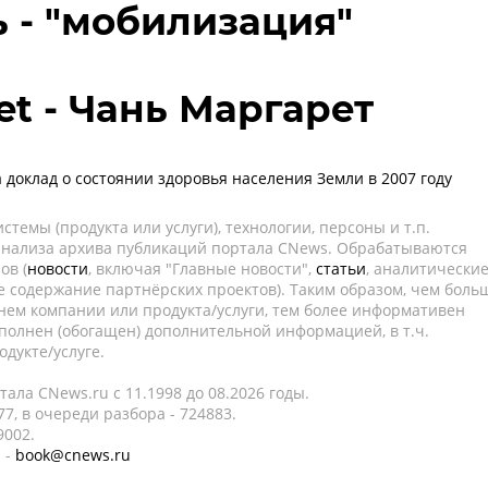
 - "мобилизация"
et - Чань Маргарет
 доклад о состоянии здоровья населения Земли в 2007 году
темы (продукта или услуги), технологии, персоны и т.п.
 анализа архива публикаций портала CNews. Обрабатываются
ов (
новости
, включая "Главные новости",
статьи
, аналитически
е содержание партнёрских проектов). Таким образом, чем боль
нем компании или продукта/услуги, тем более информативен
полнен (обогащен) дополнительной информацией, в т.ч.
дукте/услуге.
ала CNews.ru c 11.1998 до 08.2026 годы.
7, в очереди разбора - 724883.
9002.
 -
book@cnews.ru