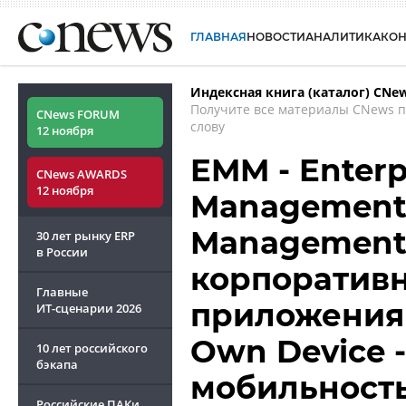
ГЛАВНАЯ
НОВОСТИ
АНАЛИТИКА
КО
Индексная книга (каталог) CNe
Получите все материалы CNews 
CNews FORUM
слову
12 ноября
EMM - Enterpr
CNews AWARDS
12 ноября
Management 
Management
30 лет рынку ERP
в России
корпоратив
Главные
приложениям
ИТ-сценарии
2026
Own Device 
10 лет российского
бэкапа
мобильност
Российские ПАКи