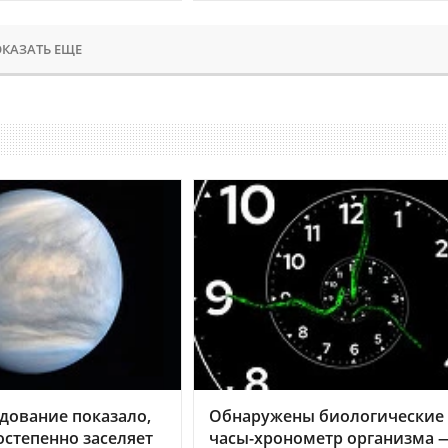
КАЗАТЬ ЕЩЕ
дование показало,
Обнаружены биологические
остепенно заселяет
часы-хронометр организма 