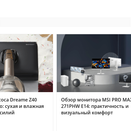
оса Dreame Z40
Обзор монитора MSI PRO MA
o: сухая и влажная
271PHW E14: практичность и
усилий
визуальный комфорт