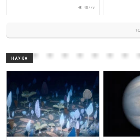
48779
ПО
НАУКА