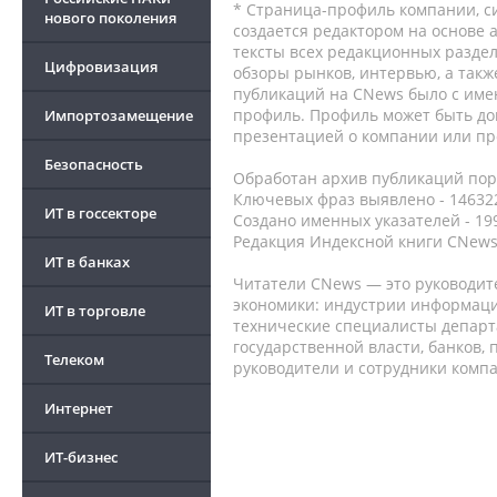
* Страница-профиль компании, сис
нового поколения
создается редактором на основе
тексты всех редакционных раздел
Цифровизация
обзоры рынков, интервью, а такж
публикаций на CNews было с име
профиль. Профиль может быть до
Импортозамещение
презентацией о компании или про
Безопасность
Обработан архив публикаций порт
Ключевых фраз выявлено - 146322
ИТ в госсекторе
Создано именных указателей - 19
Редакция Индексной книги CNews
ИТ в банках
Читатели CNews — это руководит
экономики: индустрии информаци
ИТ в торговле
технические специалисты депар
государственной власти, банков,
Телеком
руководители и сотрудники комп
Интернет
ИТ-бизнес