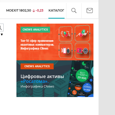
MOEXIT
1802,50
-0,23
КАТАЛОГ
CNEWS ANALYTICS
▼
Топ-10 сфер применения
квантовых компьютеров.
Инфографика CNews
CNEWS ANALYTICS
Цифровые активы
«Росатома».
Инфографика CNews