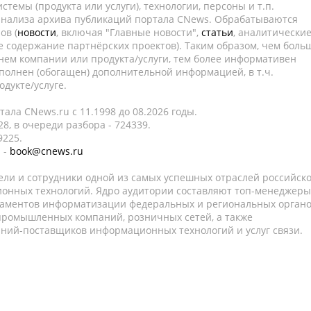
темы (продукта или услуги), технологии, персоны и т.п.
 анализа архива публикаций портала CNews. Обрабатываются
ов (
новости
, включая "Главные новости",
статьи
, аналитически
е содержание партнёрских проектов). Таким образом, чем боль
нем компании или продукта/услуги, тем более информативен
полнен (обогащен) дополнительной информацией, в т.ч.
дукте/услуге.
ала CNews.ru c 11.1998 до 08.2026 годы.
8, в очереди разбора - 724339.
9225.
 -
book@cnews.ru
ели и сотрудники одной из самых успешных отраслей российск
онных технологий. Ядро аудитории составляют топ-менеджеры
таментов информатизации федеральных и региональных орган
 промышленных компаний, розничных сетей, а также
аний-поставщиков информационных технологий и услуг связи.