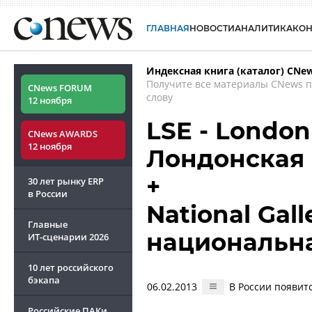
ГЛАВНАЯ
НОВОСТИ
АНАЛИТИКА
КО
Индексная книга (каталог) CNe
Получите все материалы CNews 
CNews FORUM
слову
12 ноября
LSE - London
CNews AWARDS
12 ноября
Лондонская
+
30 лет рынку ERP
в России
National Gal
Главные
национальна
ИТ-сценарии
2026
10 лет российского
бэкапа
06.02.2013
В России появит
Российские ПАКи