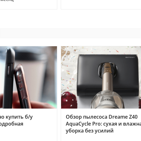
но купить б/у
Обзор пылесоса Dreame Z40
подробная
AquaCycle Pro: сухая и влажн
уборка без усилий