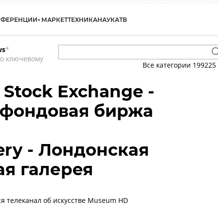
НФЕРЕНЦИИ
МАРКЕТ
ТЕХНИКА
НАУКА
ТВ
ws
*
по ключевому
Все категории
199225
 Stock Exchange -
 фондовая биржа
lery - Лондонская
я галерея
ся телеканал об искусстве Museum HD