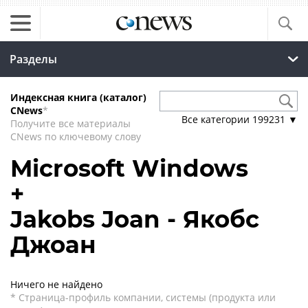
Разделы
Индексная книга (каталог)
CNews
*
Все категории
199231
▼
Получите все материалы
CNews по ключевому слову
Microsoft Windows
+
Jakobs Joan - Якобс
Джоан
Ничего не найдено
* Страница-профиль компании, системы (продукта или