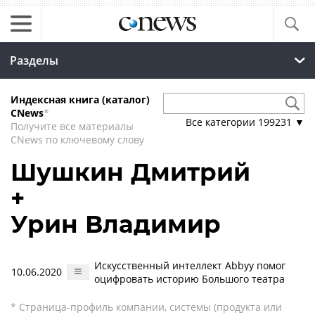
Разделы
Индексная книга (каталог)
CNews
*
Все категории
199231
▼
Получите все материалы
CNews по ключевому слову
Шушкин Дмитрий
+
Урин Владимир
Искусственный интеллект Abbyy помог
10.06.2020
оцифровать историю Большого театра
* Страница-профиль компании, системы (продукта или