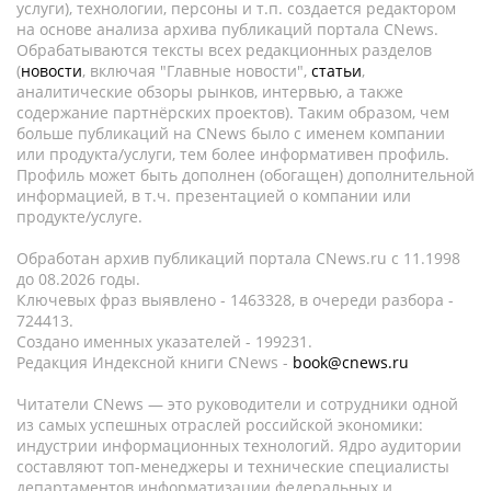
услуги), технологии, персоны и т.п. создается редактором
на основе анализа архива публикаций портала CNews.
Обрабатываются тексты всех редакционных разделов
(
новости
, включая "Главные новости",
статьи
,
аналитические обзоры рынков, интервью, а также
содержание партнёрских проектов). Таким образом, чем
больше публикаций на CNews было с именем компании
или продукта/услуги, тем более информативен профиль.
Профиль может быть дополнен (обогащен) дополнительной
информацией, в т.ч. презентацией о компании или
продукте/услуге.
Обработан архив публикаций портала CNews.ru c 11.1998
до 08.2026 годы.
Ключевых фраз выявлено - 1463328, в очереди разбора -
724413.
Создано именных указателей - 199231.
Редакция Индексной книги CNews -
book@cnews.ru
Читатели CNews — это руководители и сотрудники одной
из самых успешных отраслей российской экономики:
индустрии информационных технологий. Ядро аудитории
составляют топ-менеджеры и технические специалисты
департаментов информатизации федеральных и