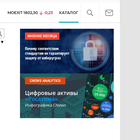
MOEXIT
1802,50
-0,23
КАТАЛОГ
МНЕНИЕ МЕСЯЦА
▼
Почему соответствие
стандартам не гарантирует
защиту от киберугроз
CNEWS ANALYTICS
Цифровые активы
«Росатома».
Инфографика CNews