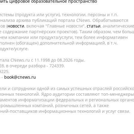
роить цифровое образовательное пространство
темы (продукта или услуги), технологии, персоны и т.п.
 анализа архива публикаций портала CNews. Обрабатываются
ов (
новости
, включая "Главные новости",
статьи
, аналитически
е содержание партнёрских проектов). Таким образом, чем боль
нем компании или продукта/услуги, тем более информативен
полнен (обогащен) дополнительной информацией, в т.ч.
дукте/услуге.
ала CNews.ru c 11.1998 до 08.2026 годы.
8, в очереди разбора - 724339.
9225.
 -
book@cnews.ru
ели и сотрудники одной из самых успешных отраслей российск
онных технологий. Ядро аудитории составляют топ-менеджеры
таментов информатизации федеральных и региональных орган
 промышленных компаний, розничных сетей, а также
аний-поставщиков информационных технологий и услуг связи.