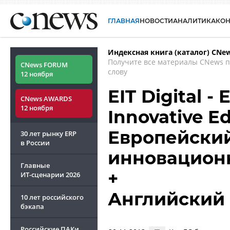
ГЛАВНАЯ
НОВОСТИ
АНАЛИТИКА
КО
Индексная книга (каталог) CNe
Получите все материалы CNews 
CNews FORUM
слову
12 ноября
EIT Digital -
CNews AWARDS
12 ноября
Innovative Ed
Европейский
30 лет рынку ERP
в России
инновацион
Главные
+
ИТ-сценарии
2026
Английский
10 лет российского
бэкапа
Российские ПАКи