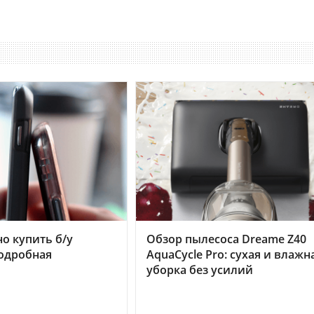
но купить б/у
Обзор пылесоса Dreame Z40
подробная
AquaCycle Pro: сухая и влажн
уборка без усилий