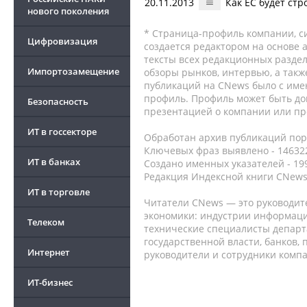
20.11.2013
Как ЕС будет ст
нового поколения
* Страница-профиль компании, сис
Цифровизация
создается редактором на основе
тексты всех редакционных раздел
Импортозамещение
обзоры рынков, интервью, а такж
публикаций на CNews было с име
профиль. Профиль может быть до
Безопасность
презентацией о компании или про
ИТ в госсекторе
Обработан архив публикаций порт
Ключевых фраз выявлено - 146322
ИТ в банках
Создано именных указателей - 19
Редакция Индексной книги CNews
ИТ в торговле
Читатели CNews — это руководит
экономики: индустрии информаци
Телеком
технические специалисты депар
государственной власти, банков,
Интернет
руководители и сотрудники комп
ИТ-бизнес