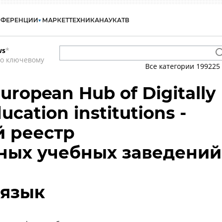
НФЕРЕНЦИИ
МАРКЕТ
ТЕХНИКА
НАУКА
ТВ
ws
*
по ключевому
Все категории
199225
 European Hub of Digitally
ucation institutions -
 реестр
ных учебных заведений
 язык