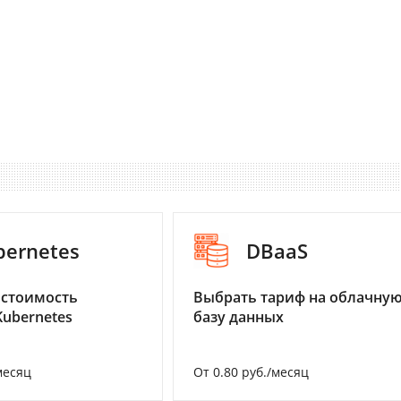
bernetes
DBaaS
 стоимость
Выбрать тариф на облачну
Kubernetes
базу данных
месяц
От 0.80 руб./месяц