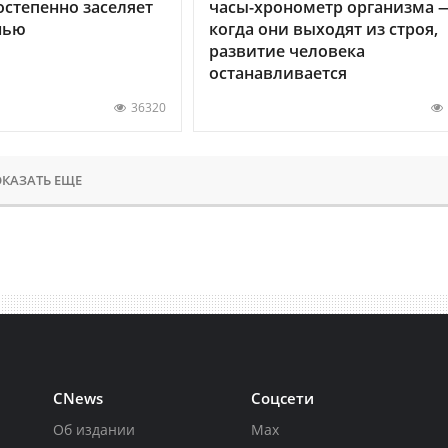
остепенно заселяет
часы-хронометр организма 
нью
когда они выходят из строя,
развитие человека
останавливается
36320
КАЗАТЬ ЕЩЕ
CNews
Соцсети
Об издании
Max