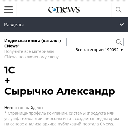
Разделы
Индексная книга (каталог)
CNews
*
Все категории
199092
▼
Получите все материалы
CNews по ключевому слову
1С
+
Сырычко Александр
Ничего не найдено
* Страница-профиль компании, системы (продукта или
услуги), технологии, персоны и т.п. создается редактором
на основе анализа архива публикаций портала CNews.