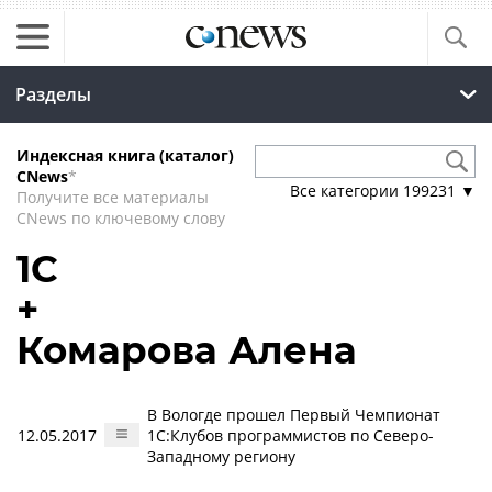
Разделы
Индексная книга (каталог)
CNews
*
Все категории
199231
▼
Получите все материалы
CNews по ключевому слову
1С
+
Комарова Алена
В Вологде прошел Первый Чемпионат
12.05.2017
1С:Клубов программистов по Северо-
Западному региону