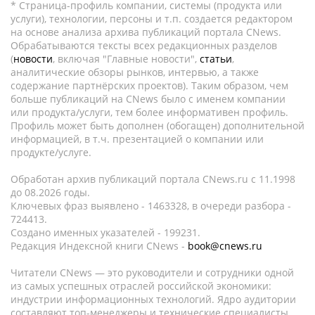
* Страница-профиль компании, системы (продукта или
услуги), технологии, персоны и т.п. создается редактором
на основе анализа архива публикаций портала CNews.
Обрабатываются тексты всех редакционных разделов
(
новости
, включая "Главные новости",
статьи
,
аналитические обзоры рынков, интервью, а также
содержание партнёрских проектов). Таким образом, чем
больше публикаций на CNews было с именем компании
или продукта/услуги, тем более информативен профиль.
Профиль может быть дополнен (обогащен) дополнительной
информацией, в т.ч. презентацией о компании или
продукте/услуге.
Обработан архив публикаций портала CNews.ru c 11.1998
до 08.2026 годы.
Ключевых фраз выявлено - 1463328, в очереди разбора -
724413.
Создано именных указателей - 199231.
Редакция Индексной книги CNews -
book@cnews.ru
Читатели CNews — это руководители и сотрудники одной
из самых успешных отраслей российской экономики:
индустрии информационных технологий. Ядро аудитории
составляют топ-менеджеры и технические специалисты