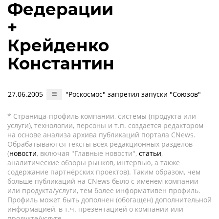
Федерации
+
Крейденко
Константин
27.06.2005
"Роскосмос" запретил запуски "Союзов"
* Страница-профиль компании, системы (продукта или
услуги), технологии, персоны и т.п. создается редактором
на основе анализа архива публикаций портала CNews.
Обрабатываются тексты всех редакционных разделов
(
новости
, включая "Главные новости",
статьи
,
аналитические обзоры рынков, интервью, а также
содержание партнёрских проектов). Таким образом, чем
больше публикаций на CNews было с именем компании
или продукта/услуги, тем более информативен профиль.
Профиль может быть дополнен (обогащен) дополнительной
информацией, в т.ч. презентацией о компании или
продукте/услуге.