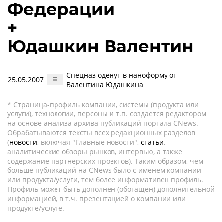
Федерации
+
Юдашкин Валентин
Спецназ оденут в наноформу от
25.05.2007
Валентина Юдашкина
* Страница-профиль компании, системы (продукта или
услуги), технологии, персоны и т.п. создается редактором
на основе анализа архива публикаций портала CNews.
Обрабатываются тексты всех редакционных разделов
(
новости
, включая "Главные новости",
статьи
,
аналитические обзоры рынков, интервью, а также
содержание партнёрских проектов). Таким образом, чем
больше публикаций на CNews было с именем компании
или продукта/услуги, тем более информативен профиль.
Профиль может быть дополнен (обогащен) дополнительной
информацией, в т.ч. презентацией о компании или
продукте/услуге.