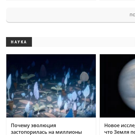
ПО
НАУКА
Почему эволюция
Новое иссле
застопорилась на миллионы
что Земля п