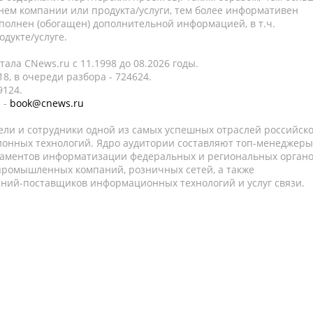
нем компании или продукта/услуги, тем более информативен
полнен (обогащен) дополнительной информацией, в т.ч.
дукте/услуге.
ала CNews.ru c 11.1998 до 08.2026 годы.
8, в очереди разбора - 724624.
9124.
 -
book@cnews.ru
ели и сотрудники одной из самых успешных отраслей российск
онных технологий. Ядро аудитории составляют топ-менеджеры
таментов информатизации федеральных и региональных орган
 промышленных компаний, розничных сетей, а также
аний-поставщиков информационных технологий и услуг связи.