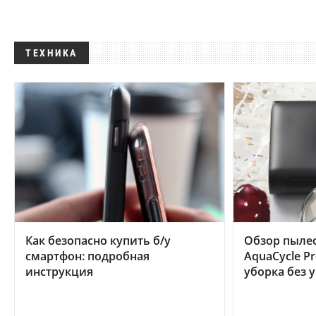
ТЕХНИКА
Как безопасно купить б/у
Обзор пылес
смартфон: подробная
AquaCycle Pr
инструкция
уборка без 