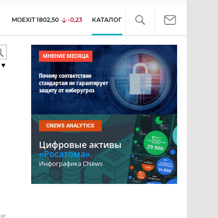
MOEXIT
1802,50
-0,23
КАТАЛОГ
МНЕНИЕ МЕСЯЦА
▼
Почему соответствие
стандартам не гарантирует
защиту от киберугроз
CNEWS ANALYTICS
Цифровые активы
«Росатома».
Инфографика CNews
е
ше