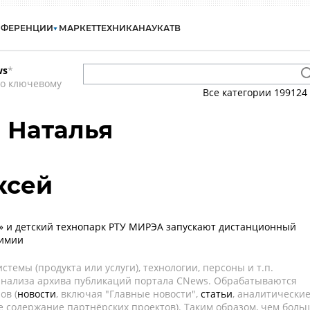
НФЕРЕНЦИИ
МАРКЕТ
ТЕХНИКА
НАУКА
ТВ
ws
*
по ключевому
Все категории
199124
 Наталья
ксей
» и детский технопарк РТУ МИРЭА запускают дистанционный
химии
темы (продукта или услуги), технологии, персоны и т.п.
 анализа архива публикаций портала CNews. Обрабатываются
ов (
новости
, включая "Главные новости",
статьи
, аналитически
е содержание партнёрских проектов). Таким образом, чем боль