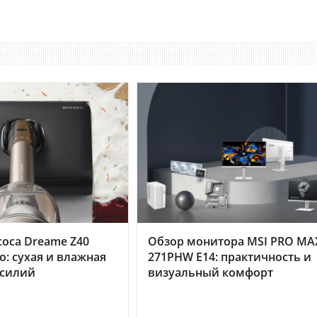
оса Dreame Z40
Обзор монитора MSI PRO MA
o: сухая и влажная
271PHW E14: практичность и
усилий
визуальный комфорт