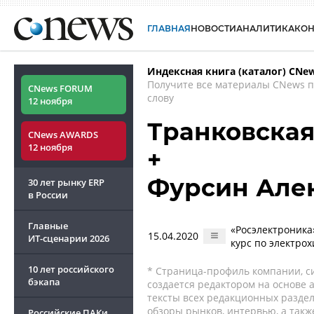
ГЛАВНАЯ
НОВОСТИ
АНАЛИТИКА
КО
Индексная книга (каталог) CNe
Получите все материалы CNews 
CNews FORUM
слову
12 ноября
Транковская
CNews AWARDS
12 ноября
+
Фурсин Але
30 лет рынку ERP
в России
Главные
«Росэлектроника
15.04.2020
ИТ-сценарии
2026
курс по электро
10 лет российского
* Страница-профиль компании, сис
бэкапа
создается редактором на основе
тексты всех редакционных раздел
обзоры рынков, интервью, а такж
Российские ПАКи