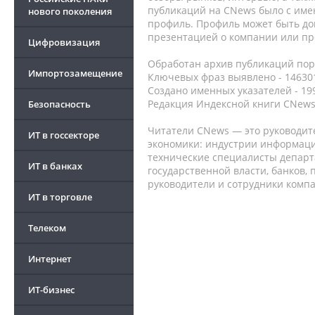
публикаций на CNews было с име
нового поколения
профиль. Профиль может быть до
презентацией о компании или про
Цифровизация
Обработан архив публикаций порт
Импортозамещение
Ключевых фраз выявлено - 146301
Создано именных указателей - 19
Редакция Индексной книги CNews
Безопасность
Читатели CNews — это руководит
ИТ в госсекторе
экономики: индустрии информаци
технические специалисты депар
ИТ в банках
государственной власти, банков,
руководители и сотрудники комп
ИТ в торговле
Телеком
Интернет
ИТ-бизнес