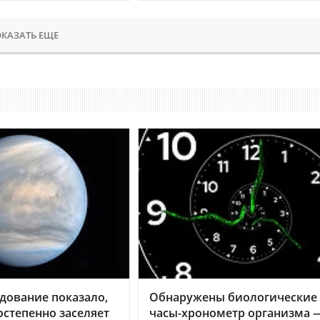
КАЗАТЬ ЕЩЕ
дование показало,
Обнаружены биологические
остепенно заселяет
часы-хронометр организма 