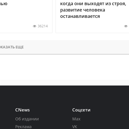
нью
когда они выходят из строя,
развитие человека
останавливается
36214
КАЗАТЬ ЕЩЕ
CNews
Соцсети
Об издании
Max
Реклама
VK