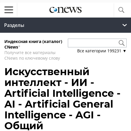
Разделы
Индексная книга (каталог)
CNews
*
Все категории
199231
▼
Получите все материалы
CNews по ключевому слову
Искусственный
интеллект - ИИ -
Artificial Intelligence -
AI - Artificial General
Intelligence - AGI -
Общий