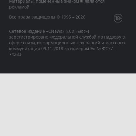
Материалы, помеченные знаком ■, являются
рекламой
Все права защищены © 1995 – 2026
Сетевое издание «CNews» («СиНьюс»)
зарегистрировано Федеральной службой по надзору в
сфере связи, информационных технологий и массовых
коммуникаций 09.11.2018 за номером Эл № ФС77 –
74283