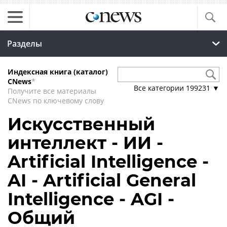
Разделы
Индексная книга (каталог)
CNews
*
Все категории
199231
▼
Получите все материалы
CNews по ключевому слову
Искусственный
интеллект - ИИ -
Artificial Intelligence -
AI - Artificial General
Intelligence - AGI -
Общий