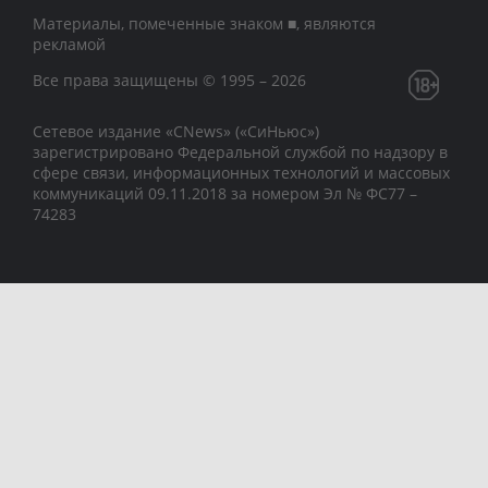
Материалы, помеченные знаком ■, являются
рекламой
Все права защищены © 1995 – 2026
Сетевое издание «CNews» («СиНьюс»)
зарегистрировано Федеральной службой по надзору в
сфере связи, информационных технологий и массовых
коммуникаций 09.11.2018 за номером Эл № ФС77 –
74283