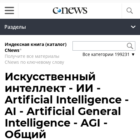
Разделы
Индексная книга (каталог)
CNews
*
Все категории
199231
▼
Получите все материалы
CNews по ключевому слову
Искусственный
интеллект - ИИ -
Artificial Intelligence -
AI - Artificial General
Intelligence - AGI -
Общий