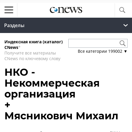
Разделы
Индексная книга (каталог)
CNews
*
Все категории
199002
▼
Получите все материалы
CNews по ключевому слову
НКО -
Некоммерческая
организация
+
Мясникович Михаил