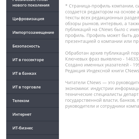
нового поколения
* Страница-профиль компании, сис
создается редактором на основе
тексты всех редакционных раздел
Цифровизация
обзоры рынков, интервью, а такж
публикаций на CNews было с име
Импортозамещение
профиль. Профиль может быть до
презентацией о компании или про
Безопасность
Обработан архив публикаций порт
Ключевых фраз выявлено - 146332
ИТ в госсекторе
Создано именных указателей - 19
Редакция Индексной книги CNews
ИТ в банках
Читатели CNews — это руководит
ИТ в торговле
экономики: индустрии информаци
технические специалисты депар
государственной власти, банков,
Телеком
руководители и сотрудники комп
Интернет
ИТ-бизнес