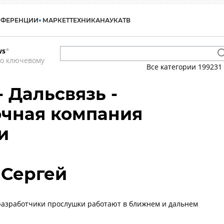
НФЕРЕНЦИИ
МАРКЕТ
ТЕХНИКА
НАУКА
ТВ
ws
*
по ключевому
Все категории
199231
 Дальсвязь -
очная компания
и
 Сергей
разработчики прослушки работают в ближнем и дальнем