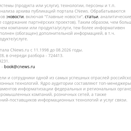
темы (продукта или услуги), технологии, персоны и т.п.
 анализа архива публикаций портала CNews. Обрабатываются
ов (
новости
, включая "Главные новости",
статьи
, аналитически
е содержание партнёрских проектов). Таким образом, чем боль
нем компании или продукта/услуги, тем более информативен
полнен (обогащен) дополнительной информацией, в т.ч.
дукте/услуге.
ала CNews.ru c 11.1998 до 08.2026 годы.
8, в очереди разбора - 724413.
9231.
 -
book@cnews.ru
ели и сотрудники одной из самых успешных отраслей российск
онных технологий. Ядро аудитории составляют топ-менеджеры
таментов информатизации федеральных и региональных орган
 промышленных компаний, розничных сетей, а также
аний-поставщиков информационных технологий и услуг связи.