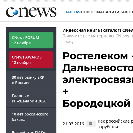
ГЛАВНАЯ
НОВОСТИ
АНАЛИТИКА
КО
Индексная книга (каталог) CNe
Получите все материалы CNews 
CNews FORUM
слову
12 ноября
Ростелеком -
CNews AWARDS
12 ноября
Дальневост
электросвяз
30 лет рынку ERP
в России
+
Главные
Бородецкой
ИТ-сценарии
2026
10 лет российского
бэкапа
Как российские 
21.03.2016
зарубежье
Российские ПАКи