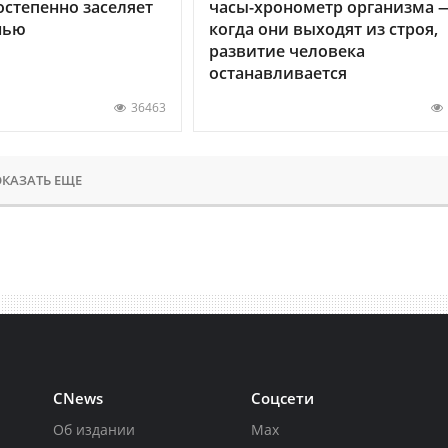
остепенно заселяет
часы-хронометр организма 
нью
когда они выходят из строя,
развитие человека
останавливается
36463
КАЗАТЬ ЕЩЕ
CNews
Соцсети
Об издании
Max