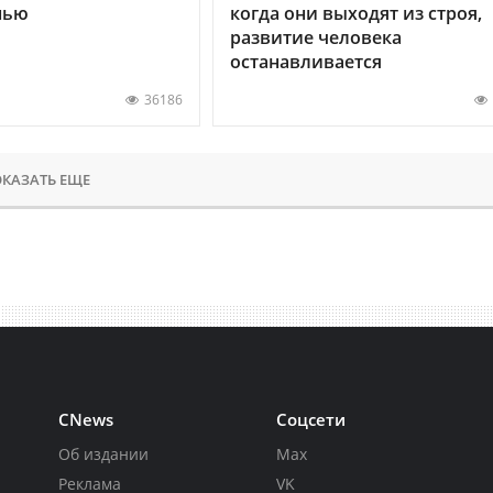
нью
когда они выходят из строя,
развитие человека
останавливается
36186
КАЗАТЬ ЕЩЕ
CNews
Соцсети
Об издании
Max
Реклама
VK