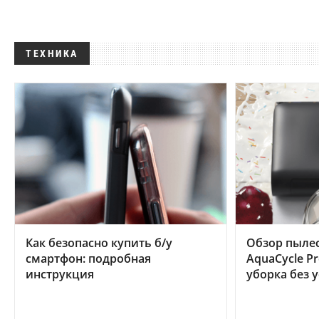
ТЕХНИКА
Как безопасно купить б/у
Обзор пылес
смартфон: подробная
AquaCycle Pr
инструкция
уборка без 