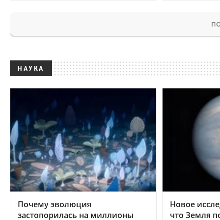
ПО
НАУКА
Почему эволюция
Новое иссле
застопорилась на миллионы
что Земля п