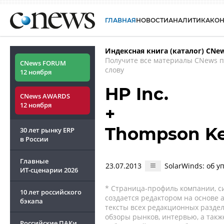
ГЛАВНАЯ
НОВОСТИ
АНАЛИТИКА
КО
Индексная книга (каталог) CNe
Получите все материалы CNews 
CNews FORUM
слову
12 ноября
HP Inc.
CNews AWARDS
12 ноября
+
Thompson Ke
30 лет рынку ERP
в России
Главные
23.07.2013
SolarWinds: об 
ИТ-сценарии
2026
* Страница-профиль компании, сис
10 лет российского
создается редактором на основе
бэкапа
тексты всех редакционных раздел
обзоры рынков, интервью, а такж
Российские ПАКи