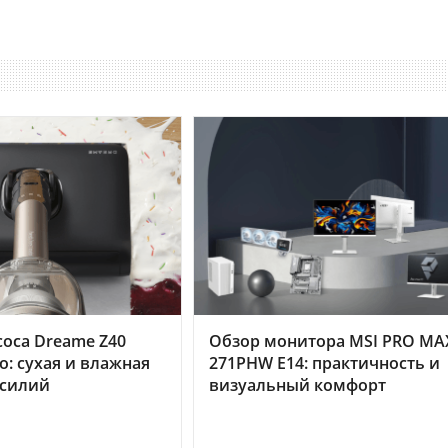
оса Dreame Z40
Обзор монитора MSI PRO MA
o: сухая и влажная
271PHW E14: практичность и
усилий
визуальный комфорт