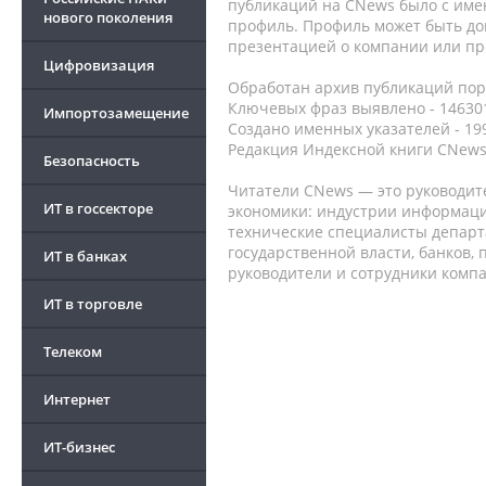
публикаций на CNews было с име
нового поколения
профиль. Профиль может быть до
презентацией о компании или про
Цифровизация
Обработан архив публикаций порт
Ключевых фраз выявлено - 146301
Импортозамещение
Создано именных указателей - 19
Редакция Индексной книги CNews
Безопасность
Читатели CNews — это руководит
ИТ в госсекторе
экономики: индустрии информаци
технические специалисты депар
государственной власти, банков,
ИТ в банках
руководители и сотрудники комп
ИТ в торговле
Телеком
Интернет
ИТ-бизнес