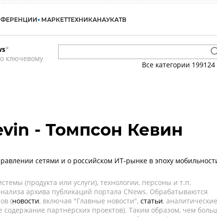
НФЕРЕНЦИИ
МАРКЕТ
ТЕХНИКА
НАУКА
ТВ
ws
*
по ключевому
Все категории
199124
vin - Томпсон Кевин
управлении сетями и о российском ИТ-рынке в эпоху мобильност
темы (продукта или услуги), технологии, персоны и т.п.
 анализа архива публикаций портала CNews. Обрабатываются
ов (
новости
, включая "Главные новости",
статьи
, аналитически
е содержание партнёрских проектов). Таким образом, чем боль