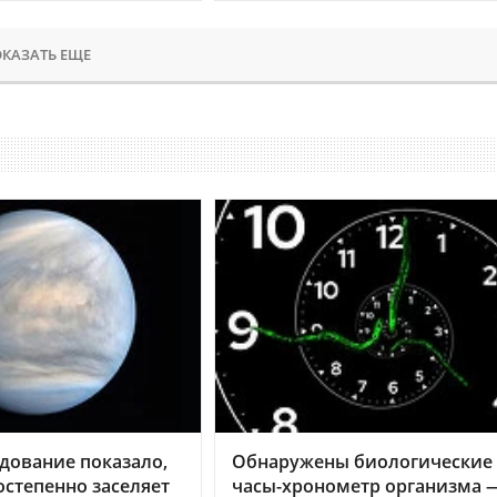
КАЗАТЬ ЕЩЕ
дование показало,
Обнаружены биологические
остепенно заселяет
часы-хронометр организма 