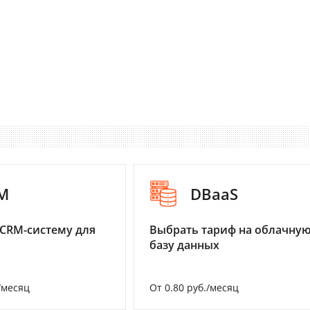
M
DBaaS
CRM-систему для
Выбрать тариф на облачну
базу данных
/месяц
От 0.80 руб./месяц