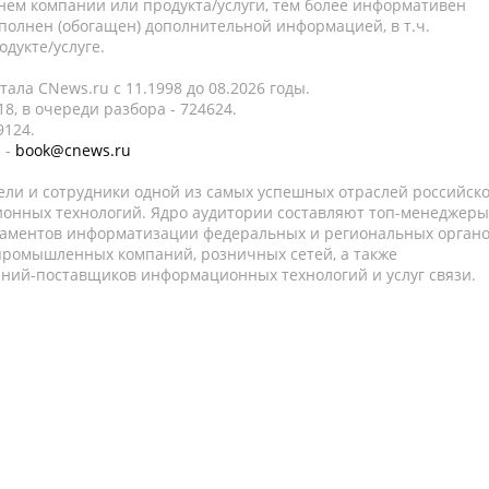
нем компании или продукта/услуги, тем более информативен
полнен (обогащен) дополнительной информацией, в т.ч.
дукте/услуге.
ала CNews.ru c 11.1998 до 08.2026 годы.
8, в очереди разбора - 724624.
9124.
 -
book@cnews.ru
ели и сотрудники одной из самых успешных отраслей российск
онных технологий. Ядро аудитории составляют топ-менеджеры
таментов информатизации федеральных и региональных орган
 промышленных компаний, розничных сетей, а также
аний-поставщиков информационных технологий и услуг связи.