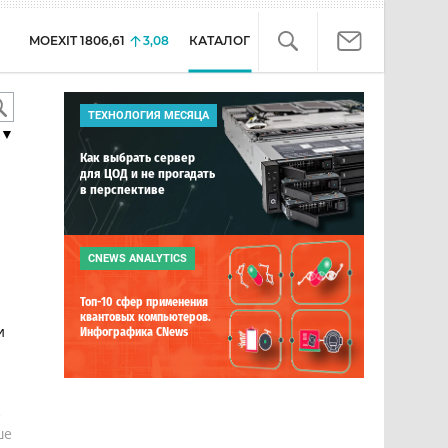
MOEXIT
1806,61
3,08
КАТАЛОГ
ТЕХНОЛОГИЯ МЕСЯЦА
▼
Как выбрать сервер
для ЦОД и не прогадать
в перспективе
CNEWS ANALYTICS
Топ-10 сфер применения
квантовых компьютеров.
и
Инфографика CNews
е
ше