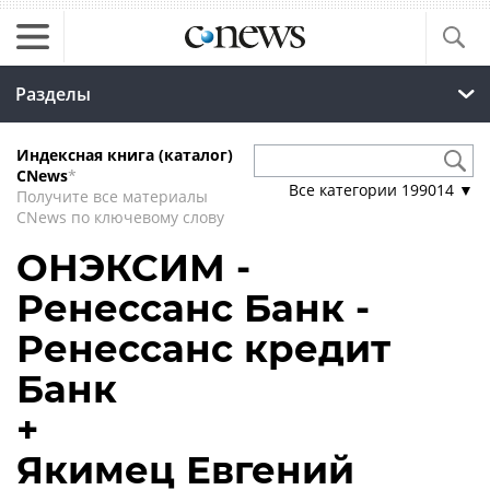
Разделы
Индексная книга (каталог)
CNews
*
Все категории
199014
▼
Получите все материалы
CNews по ключевому слову
ОНЭКСИМ -
Ренессанс Банк -
Ренессанс кредит
Банк
+
Якимец Евгений