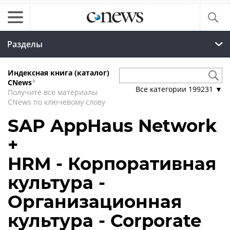
Разделы
Индексная книга (каталог)
CNews
*
Все категории
199231
▼
Получите все материалы
CNews по ключевому слову
SAP AppHaus Network
+
HRM - Корпоративная
культура -
Организационная
культура - Corporate