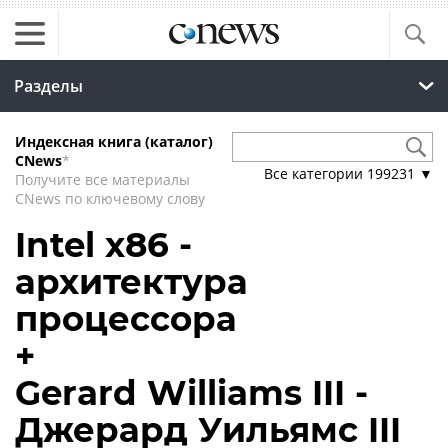
Разделы
Индексная книга (каталог)
CNews
*
Все категории
199231
▼
Получите все материалы
CNews по ключевому слову
Intel x86 -
архитектура
процессора
+
Gerard Williams III -
Джерард Уильямс III