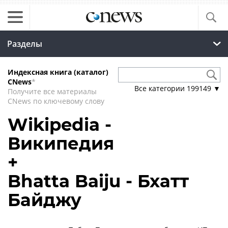
Разделы
Индексная книга (каталог)
CNews
*
Все категории
199149
▼
Получите все материалы
CNews по ключевому слову
Wikipedia -
Википедия
+
Bhatta Baiju - Бхатт
Байджу