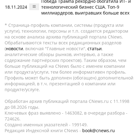
Победа Трампа рекордно обогатила ИТ- и
18.11.2024
технологический бизнес США. Топ-9
миллиардеров, выигравших больше всех
* Страница-профиль компании, системы (продукта или
услуги), технологии, персоны и т.п. создается редактором
на основе анализа архива публикаций портала CNews.
Обрабатываются тексты всех редакционных разделов
(
новости
, включая "Главные новости",
статьи
,
аналитические обзоры рынков, интервью, а также
содержание партнёрских проектов). Таким образом, чем
больше публикаций на CNews было с именем компании
или продукта/услуги, тем более информативен профиль.
Профиль может быть дополнен (обогащен) дополнительной
информацией, в т.ч. презентацией о компании или
продукте/услуге.
Обработан архив публикаций портала CNews.ru c 11.1998
до 08.2026 годы.
Ключевых фраз выявлено - 1463082, в очереди разбора -
724626.
Создано именных указателей - 199149.
Редакция Индексной книги CNews -
book@cnews.ru