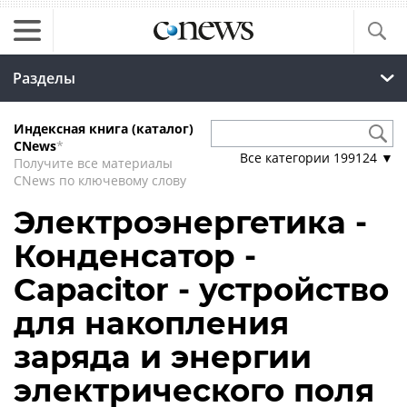
Разделы
Индексная книга (каталог)
CNews
*
Все категории
199124
▼
Получите все материалы
CNews по ключевому слову
Электроэнергетика -
Конденсатор -
Capacitor - устройство
для накопления
заряда и энергии
электрического поля