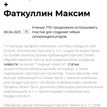
+
Фаткуллин Максим
Ученые ТПУ предложили использовать
08.04.2025
пластик для создания гибких
суперконденсаторов
* Страница-профиль компании, системы (продукта или
услуги), технологии, персоны и т.п. создается редактором
на основе анализа архива публикаций портала CNews.
Обрабатываются тексты всех редакционных разделов
(
новости
, включая "Главные новости",
статьи
,
аналитические обзоры рынков, интервью, а также
содержание партнёрских проектов). Таким образом, чем
больше публикаций на CNews было с именем компании
или продукта/услуги, тем более информативен профиль.
Профиль может быть дополнен (обогащен) дополнительной
информацией, в т.ч. презентацией о компании или
продукте/услуге.
Обработан архив публикаций портала CNews.ru c 11.1998