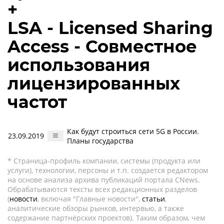
+
LSA - Licensed Sharing
Access - Совместное
использования
лицензированных
частот
Как будут строиться сети 5G в России.
23.09.2019
Планы государства
* Страница-профиль компании, системы (продукта или
услуги), технологии, персоны и т.п. создается редактором
на основе анализа архива публикаций портала CNews.
Обрабатываются тексты всех редакционных разделов
(
новости
, включая "Главные новости",
статьи
,
аналитические обзоры рынков, интервью, а также
содержание партнёрских проектов). Таким образом, чем