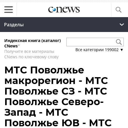
Разделы
Индексная книга (каталог)
CNews
*
Все категории
199002
▼
Получите все материалы
CNews по ключевому слову
МТС Поволжье
макрорегион - МТС
Поволжье СЗ - МТС
Поволжье Северо-
Запад - МТС
Поволжье ЮВ - МТС