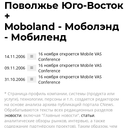
Поволжье Юго-Восток
+
Moboland - Моболэнд
- Мобиленд
16 ноября откроется Mobile VAS
14.11.2006
Conference
16 ноября откроется Mobile VAS
09.11.2006
Conference
16 ноября откроется Mobile VAS
31.10.2006
Conference
* Страница-профиль компании, системы (продукта или
услуги), технологии, персоны и т.п. создается редактором
на основе анализа архива публикаций портала CNews.
Обрабатываются тексты всех редакционных разделов
(
новости
, включая "Главные новости",
статьи
,
аналитические обзоры рынков, интервью, а также
содержание партнёрских проектов). Таким образом, чем