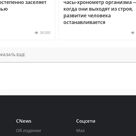
остепенно заселяет
часы-хронометр организма 
нью
когда они выходят из строя,
развитие человека
останавливается
36390
КАЗАТЬ ЕЩЕ
CNews
Соцсети
Об издании
Max