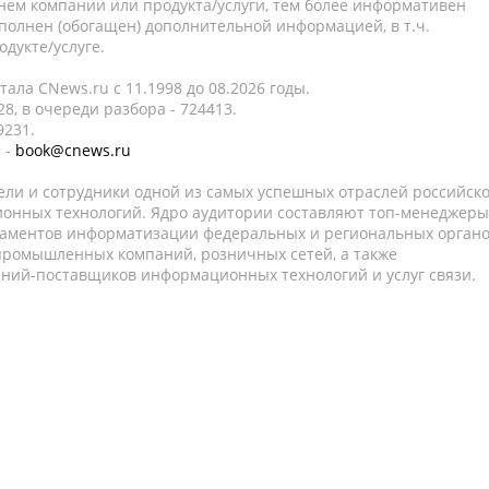
нем компании или продукта/услуги, тем более информативен
полнен (обогащен) дополнительной информацией, в т.ч.
дукте/услуге.
ала CNews.ru c 11.1998 до 08.2026 годы.
8, в очереди разбора - 724413.
9231.
 -
book@cnews.ru
ели и сотрудники одной из самых успешных отраслей российск
онных технологий. Ядро аудитории составляют топ-менеджеры
таментов информатизации федеральных и региональных орган
 промышленных компаний, розничных сетей, а также
аний-поставщиков информационных технологий и услуг связи.