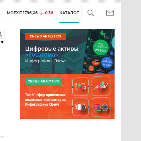
MOEXIT
1796,06
-0,36
КАТАЛОГ
CNEWS ANALYTICS
▼
Цифровые активы
«Росатома».
Инфографика CNews
CNEWS ANALYTICS
Топ-10 сфер применения
квантовых компьютеров.
Инфографика CNews
е
ше