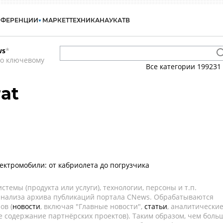
НФЕРЕНЦИИ
МАРКЕТ
ТЕХНИКА
НАУКА
ТВ
ws
*
по ключевому
Все категории
199231
at
ектромобили: от кабриолета до погрузчика
темы (продукта или услуги), технологии, персоны и т.п.
 анализа архива публикаций портала CNews. Обрабатываются
ов (
новости
, включая "Главные новости",
статьи
, аналитически
е содержание партнёрских проектов). Таким образом, чем боль