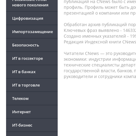
публикаций на CNews было с име
нового поколения
профиль. Профиль может быть до
презентацией о компании или про
Цифровизация
Обработан архив публикаций порт
Ключевых фраз выявлено - 146332
Импортозамещение
Создано именных указателей - 19
Редакция Индексной книги CNews
Безопасность
Читатели CNews — это руководит
ИТ в госсекторе
экономики: индустрии информаци
технические специалисты депар
государственной власти, банков,
ИТ в банках
руководители и сотрудники комп
ИТ в торговле
Телеком
Интернет
ИТ-бизнес