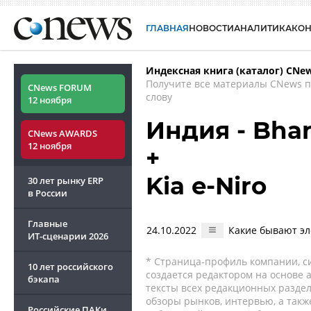
ГЛАВНАЯ
НОВОСТИ
АНАЛИТИКА
КО
Индексная книга (каталог) CNe
Получите все материалы CNews 
CNews FORUM
слову
12 ноября
Индия - Bhar
CNews AWARDS
12 ноября
+
Kia e-Niro
30 лет рынку ERP
в России
Главные
24.10.2022
Какие бывают эл
ИТ-сценарии
2026
* Страница-профиль компании, сис
10 лет российского
создается редактором на основе
бэкапа
тексты всех редакционных раздел
обзоры рынков, интервью, а такж
Российские ПАКи