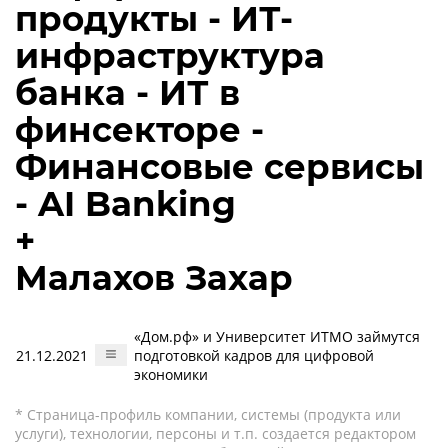
продукты - ИТ-
инфраструктура
банка - ИТ в
финсекторе -
Финансовые сервисы
- AI Banking
+
Малахов Захар
«Дом.рф» и Университет ИТМО займутся
21.12.2021
подготовкой кадров для цифровой
экономики
* Страница-профиль компании, системы (продукта или
услуги), технологии, персоны и т.п. создается редактором