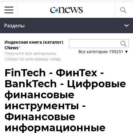
Разделы
Индексная книга (каталог)
CNews
*
Все категории
199231
▼
Получите все материалы
CNews по ключевому слову
FinTech - ФинТех -
BankTech - Цифровые
финансовые
инструменты -
Финансовые
информационные