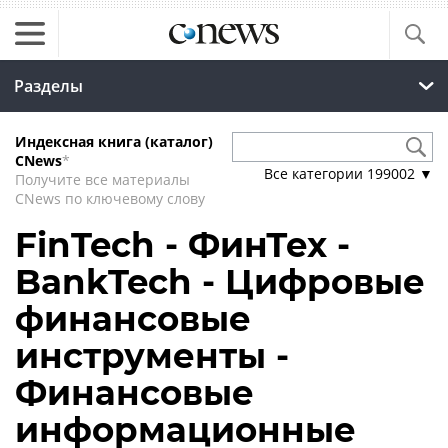
Разделы
Индексная книга (каталог)
CNews
*
Все категории
199002
▼
Получите все материалы
CNews по ключевому слову
FinTech - ФинТех -
BankTech - Цифровые
финансовые
инструменты -
Финансовые
информационные