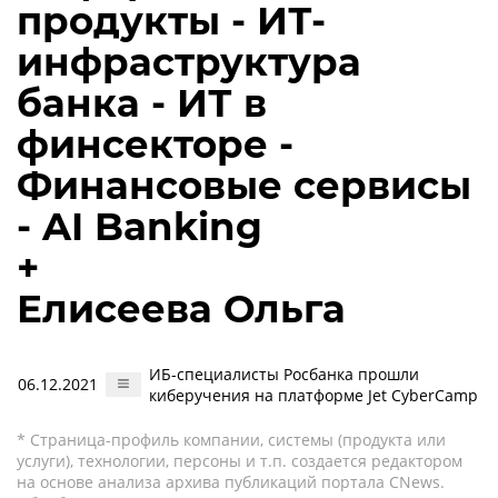
продукты - ИТ-
инфраструктура
банка - ИТ в
финсекторе -
Финансовые сервисы
- AI Banking
+
Елисеева Ольга
ИБ-специалисты Росбанка прошли
06.12.2021
киберучения на платформе Jet CyberCamp
* Страница-профиль компании, системы (продукта или
услуги), технологии, персоны и т.п. создается редактором
на основе анализа архива публикаций портала CNews.