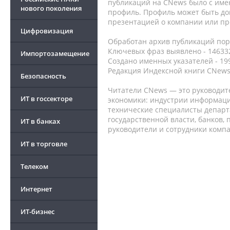
публикаций на CNews было с име
нового поколения
профиль. Профиль может быть до
презентацией о компании или про
Цифровизация
Обработан архив публикаций порт
Ключевых фраз выявлено - 146332
Импортозамещение
Создано именных указателей - 19
Редакция Индексной книги CNews
Безопасность
Читатели CNews — это руководит
ИТ в госсекторе
экономики: индустрии информаци
технические специалисты депар
государственной власти, банков,
ИТ в банках
руководители и сотрудники комп
ИТ в торговле
Телеком
Интернет
ИТ-бизнес