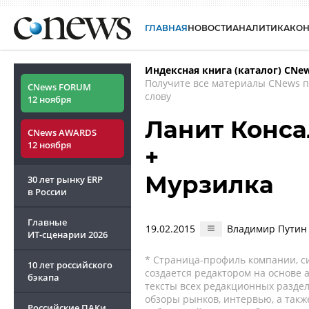
ГЛАВНАЯ
НОВОСТИ
АНАЛИТИКА
КО
Индексная книга (каталог) CNe
Получите все материалы CNews 
CNews FORUM
слову
12 ноября
Ланит Конса
CNews AWARDS
12 ноября
+
Мурзилка
30 лет рынку ERP
в России
Главные
19.02.2015
Владимир Путин 
ИТ-сценарии
2026
* Страница-профиль компании, сис
10 лет российского
создается редактором на основе
бэкапа
тексты всех редакционных раздел
обзоры рынков, интервью, а такж
Российские ПАКи