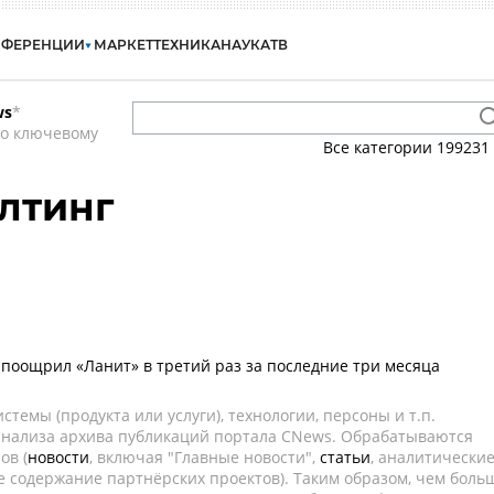
НФЕРЕНЦИИ
МАРКЕТ
ТЕХНИКА
НАУКА
ТВ
ws
*
по ключевому
Все категории
199231
лтинг
поощрил «Ланит» в третий раз за последние три месяца
темы (продукта или услуги), технологии, персоны и т.п.
 анализа архива публикаций портала CNews. Обрабатываются
ов (
новости
, включая "Главные новости",
статьи
, аналитически
е содержание партнёрских проектов). Таким образом, чем боль