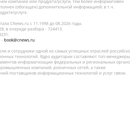
нем компании или продукта/услуги, тем более информативен
полнен (обогащен) дополнительной информацией, в т.ч.
дукте/услуге.
ала CNews.ru c 11.1998 до 08.2026 годы.
8, в очереди разбора - 724413.
9231.
 -
book@cnews.ru
ели и сотрудники одной из самых успешных отраслей российск
онных технологий. Ядро аудитории составляют топ-менеджеры
таментов информатизации федеральных и региональных орган
 промышленных компаний, розничных сетей, а также
аний-поставщиков информационных технологий и услуг связи.