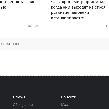
остепенно заселяет
часы-хронометр организма 
нью
когда они выходят из строя,
развитие человека
останавливается
36465
КАЗАТЬ ЕЩЕ
CNews
Соцсети
Об издании
Max