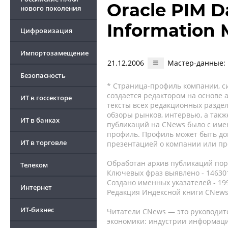
Oracle PIM D
нового поколения
Information
Цифровизация
Импортозамещение
21.12.2006
Мастер-данные: 
Безопасность
* Страница-профиль компании, сис
создается редактором на основе
ИТ в госсекторе
тексты всех редакционных раздел
обзоры рынков, интервью, а такж
ИТ в банках
публикаций на CNews было с име
профиль. Профиль может быть до
ИТ в торговле
презентацией о компании или про
Обработан архив публикаций порт
Телеком
Ключевых фраз выявлено - 146301
Создано именных указателей - 19
Интернет
Редакция Индексной книги CNews
ИТ-бизнес
Читатели CNews — это руководит
экономики: индустрии информаци