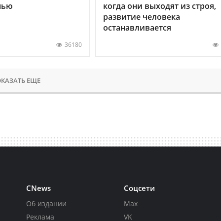
нью
когда они выходят из строя,
развитие человека
останавливается
36180
КАЗАТЬ ЕЩЕ
CNews
Соцсети
Об издании
Max
Реклама
VK