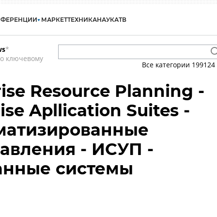
НФЕРЕНЦИИ
МАРКЕТ
ТЕХНИКА
НАУКА
ТВ
ws
*
по ключевому
Все категории
199124
rise Resource Planning -
ise Apllication Suites -
оматизированные
авления - ИСУП -
анные системы