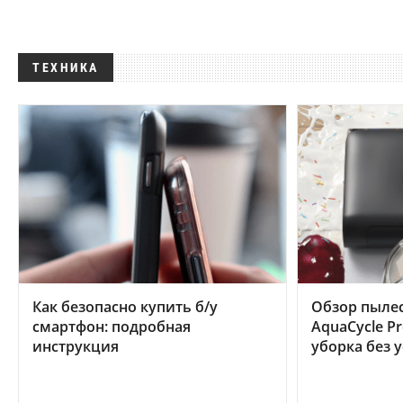
ТЕХНИКА
Как безопасно купить б/у
Обзор пылес
смартфон: подробная
AquaCycle Pr
инструкция
уборка без 