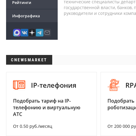
технические специалисты депар
Рейтинги
государственной власти, банков,
руководители и сотрудники комп
Инфографика
CNEWSMARKET
IP-телефония
RP
Подобрать тариф на IP-
Подобрать
телефонию и виртуальную
роботизац
АТС
От 0.50 руб./месяц
От 200 000 р