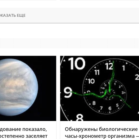
КАЗАТЬ ЕЩЕ
дование показало,
Обнаружены биологические
остепенно заселяет
часы-хронометр организма 