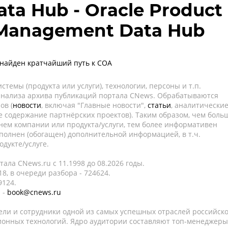
ata Hub - Oracle Product
 Management Data Hub
найден кратчайший путь к СОА
темы (продукта или услуги), технологии, персоны и т.п.
 анализа архива публикаций портала CNews. Обрабатываются
ов (
новости
, включая "Главные новости",
статьи
, аналитически
е содержание партнёрских проектов). Таким образом, чем боль
нем компании или продукта/услуги, тем более информативен
полнен (обогащен) дополнительной информацией, в т.ч.
дукте/услуге.
ала CNews.ru c 11.1998 до 08.2026 годы.
8, в очереди разбора - 724624.
9124.
 -
book@cnews.ru
ели и сотрудники одной из самых успешных отраслей российск
онных технологий. Ядро аудитории составляют топ-менеджеры