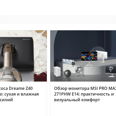
оса Dreame Z40
Обзор монитора MSI PRO MA
o: сухая и влажная
271PHW E14: практичность и
усилий
визуальный комфорт