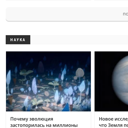
ПО
НАУКА
Почему эволюция
Новое иссле
застопорилась на миллионы
что Земля п