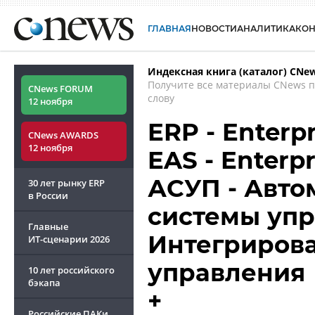
ГЛАВНАЯ
НОВОСТИ
АНАЛИТИКА
КО
Индексная книга (каталог) CNe
Получите все материалы CNews 
CNews FORUM
слову
12 ноября
ERP - Enterp
CNews AWARDS
12 ноября
EAS - Enterpr
АСУП - Авт
30 лет рынку ERP
в России
системы упр
Главные
Интегриров
ИТ-сценарии
2026
управления
10 лет российского
бэкапа
+
Российские ПАКи