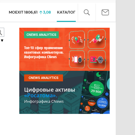
MOEXIT
1806,61
3,08
КАТАЛОГ
CNEWS ANALYTICS
▼
Топ-10 сфер применения
квантовых компьютеров.
Инфографика CNews
CNEWS ANALYTICS
Цифровые активы
«Росатома».
Инфографика CNews