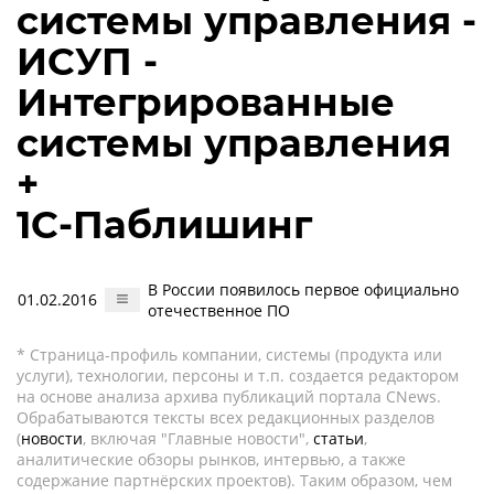
системы управления -
ИСУП -
Интегрированные
системы управления
+
1С-Паблишинг
В России появилось первое официально
01.02.2016
отечественное ПО
* Страница-профиль компании, системы (продукта или
услуги), технологии, персоны и т.п. создается редактором
на основе анализа архива публикаций портала CNews.
Обрабатываются тексты всех редакционных разделов
(
новости
, включая "Главные новости",
статьи
,
аналитические обзоры рынков, интервью, а также
содержание партнёрских проектов). Таким образом, чем