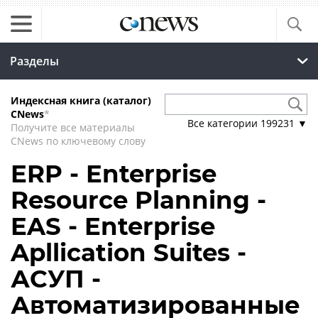
Разделы
Индексная книга (каталог)
CNews
*
Все категории
199231
▼
Получите все материалы
CNews по ключевому слову
ERP - Enterprise
Resource Planning -
EAS - Enterprise
Apllication Suites -
АСУП -
Автоматизированные