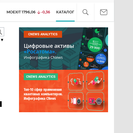
MOEXIT
1796,06
-0,36
КАТАЛОГ
CNEWS ANALYTICS
▼
Цифровые активы
«Росатома».
Инфографика CNews
CNEWS ANALYTICS
Топ-10 сфер применения
квантовых компьютеров.
Инфографика CNews
и