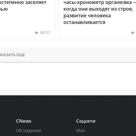
остепенно заселяет
часы-хронометр организма 
нью
когда они выходят из строя,
развитие человека
останавливается
36537
КАЗАТЬ ЕЩЕ
CNews
Соцсети
Об издании
Max