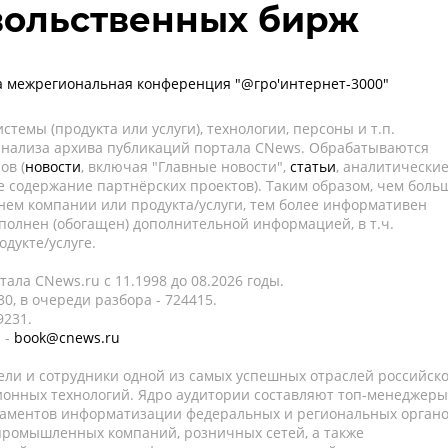
вольственных бирж
а межрегиональная конференция "@гро'интернет-3000"
темы (продукта или услуги), технологии, персоны и т.п.
 анализа архива публикаций портала CNews. Обрабатываются
ов (
новости
, включая "Главные новости",
статьи
, аналитически
е содержание партнёрских проектов). Таким образом, чем боль
нем компании или продукта/услуги, тем более информативен
полнен (обогащен) дополнительной информацией, в т.ч.
дукте/услуге.
ала CNews.ru c 11.1998 до 08.2026 годы.
0, в очереди разбора - 724415.
9231.
 -
book@cnews.ru
ели и сотрудники одной из самых успешных отраслей российск
онных технологий. Ядро аудитории составляют топ-менеджеры
таментов информатизации федеральных и региональных орган
 промышленных компаний, розничных сетей, а также