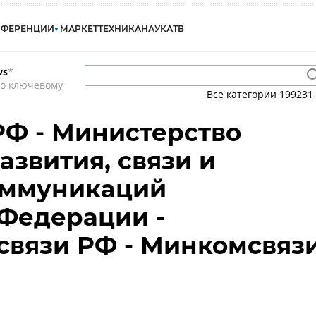
НФЕРЕНЦИИ
МАРКЕТ
ТЕХНИКА
НАУКА
ТВ
ws
*
по ключевому
Все категории
199231
Ф - Министерство
азвития, связи и
оммуникаций
Федерации -
вязи РФ - Минкомсвяз