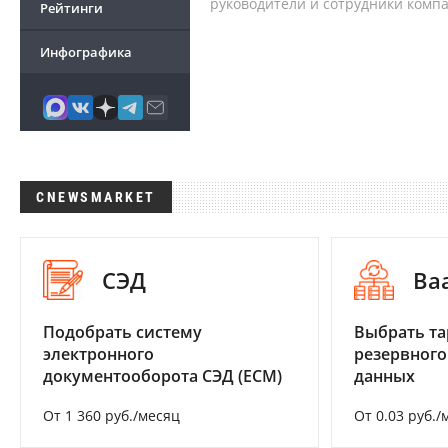
руководители и сотрудники комп
Рейтинги
Инфографика
CNEWSMARKET
СЭД
Ba
Подобрать систему
Выбрать та
электронного
резервного
документооборота СЭД (ECM)
данных
От 1 360 руб./месяц
От 0.03 руб./