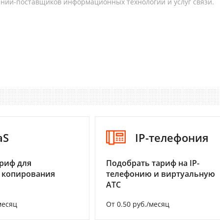
аний-поставщиков информационных технологий и услуг связи.
aS
IP-телефония
риф для
Подобрать тариф на IP-
 копирования
телефонию и виртуальную
АТС
месяц
От 0.50 руб./месяц