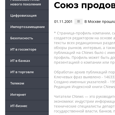
Союз продо
нового поколения
Цифровизация
01.11.2001
В Москве прошл
Импортозамещение
* Страница-профиль компании, сис
создается редактором на основе
Безопасность
тексты всех редакционных раздел
обзоры рынков, интервью, а такж
ИТ в госсекторе
публикаций на CNews было с име
профиль. Профиль может быть до
ИТ в банках
презентацией о компании или про
ИТ в торговле
Обработан архив публикаций порт
Ключевых фраз выявлено - 146333
Создано именных указателей - 19
Телеком
Редакция Индексной книги CNews
Интернет
Читатели CNews — это руководит
экономики: индустрии информаци
ИТ-бизнес
технические специалисты депар
государственной власти, банков,