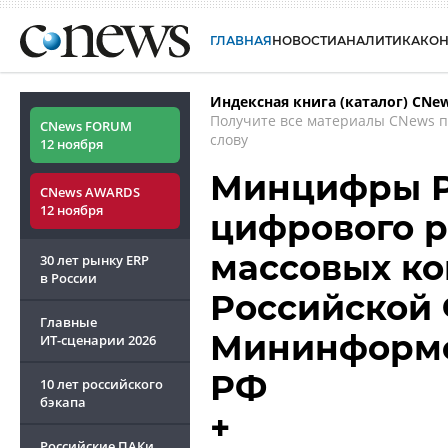
ГЛАВНАЯ
НОВОСТИ
АНАЛИТИКА
КО
Индексная книга (каталог) CNe
Получите все материалы CNews 
CNews FORUM
слову
12 ноября
Минцифры Р
CNews AWARDS
12 ноября
цифрового р
массовых к
30 лет рынку ERP
в России
Российской 
Главные
Мининформс
ИТ-сценарии
2026
РФ
10 лет российского
бэкапа
+
Российские ПАКи