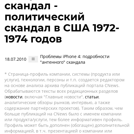
скандал -
политический
скандал в США 1972-
1974 годов
Проблемы iPhone 4: подробности
18.07.2010
"антенного" скандала
* Страница-профиль компании, системы (продукта или
услуги), технологии, персоны и т.п. создается редактором
на основе анализа архива публикаций портала CNews.
Обрабатываются тексты всех редакционных разделов
(
новости
, включая "Главные новости",
статьи
,
аналитические обзоры рынков, интервью, а также
содержание партнёрских проектов). Таким образом, чем
больше публикаций на CNews было с именем компании
или продукта/услуги, тем более информативен профиль.
Профиль может быть дополнен (обогащен) дополнительной
информацией, в т.ч. презентацией о компании или