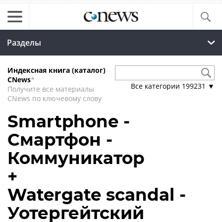
Разделы
Индексная книга (каталог)
CNews
*
Все категории
199231
▼
Получите все материалы
CNews по ключевому слову
Smartphone -
Смартфон -
Коммуникатор
+
Watergate scandal -
Уотергейтский