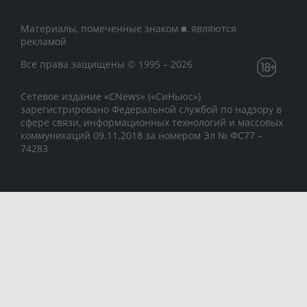
Материалы, помеченные знаком ■, являются
рекламой
Все права защищены © 1995 – 2026
Сетевое издание «CNews» («СиНьюс»)
зарегистрировано Федеральной службой по надзору в
сфере связи, информационных технологий и массовых
коммуникаций 09.11.2018 за номером Эл № ФС77 –
74283