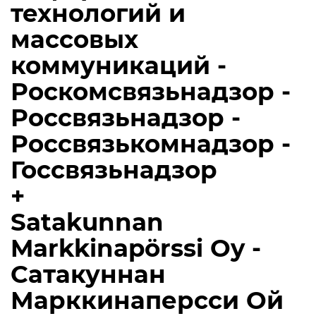
технологий и
массовых
коммуникаций -
Роскомсвязьнадзор -
Россвязьнадзор -
Россвязькомнадзор -
Госсвязьнадзор
+
Satakunnan
Markkinapörssi Oy -
Сатакуннан
Марккинаперсси Ой