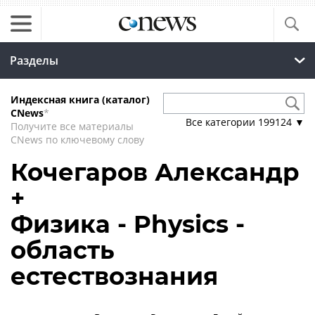
Разделы
Индексная книга (каталог)
CNews
*
Все категории
199124
▼
Получите все материалы
CNews по ключевому слову
Кочегаров Александр
+
Физика - Physics -
область
естествознания