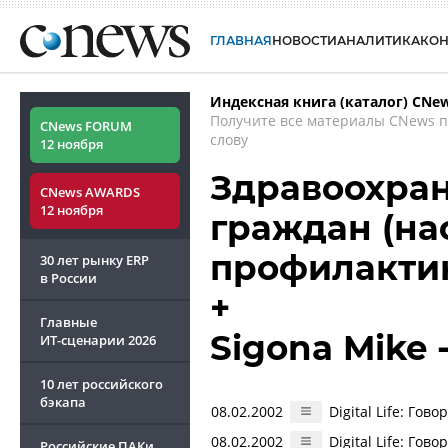
ГЛАВНАЯ
НОВОСТИ
АНАЛИТИКА
КО
Индексная книга (каталог) CNe
Получите все материалы CNews 
CNews FORUM
слову
12 ноября
Здравоохран
CNews AWARDS
12 ноября
граждан (на
профилакти
30 лет рынку ERP
в России
+
Главные
Sigona Mike 
ИТ-сценарии
2026
10 лет российского
бэкапа
08.02.2002
Digital Life: Го
08.02.2002
Digital Life: Го
Российские ПАКи