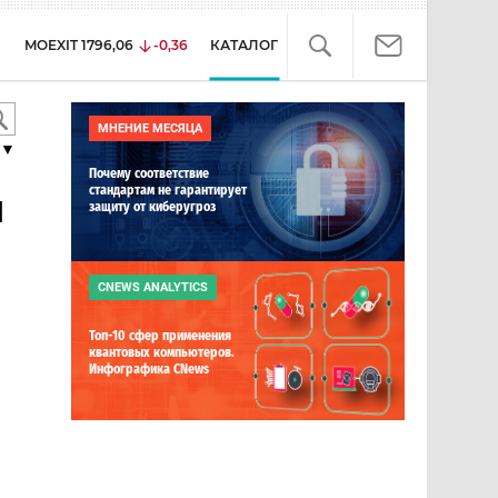
MOEXIT
1796,06
-0,36
КАТАЛОГ
МНЕНИЕ МЕСЯЦА
▼
Почему соответствие
стандартам не гарантирует
я
защиту от киберугроз
CNEWS ANALYTICS
Топ-10 сфер применения
квантовых компьютеров.
Инфографика CNews