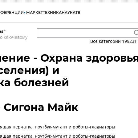
НФЕРЕНЦИИ
МАРКЕТ
ТЕХНИКА
НАУКА
ТВ
ws
*
по ключевому
Все категории
199231
ение - Охрана здоровь
селения) и
ка болезней
- Сигона Майк
ворящая перчатка, ноутбук-мутант и роботы-гладиаторы
ворящая перчатка, ноутбук-мутант и роботы-гладиаторы