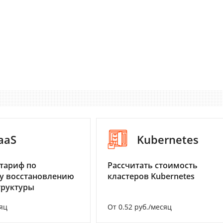
aaS
Kubernetes
тариф по
Рассчитать стоимость
у восстановлению
кластеров Kubernetes
труктуры
яц
От 0.52 руб./месяц