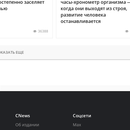
остепенно заселяет
часы-хронометр организма 
нью
когда они выходят из строя,
развитие человека
останавливается
36388
КАЗАТЬ ЕЩЕ
CNews
Соцсети
Об издании
Max