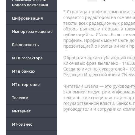
нового поколения
* Страница-профиль компании, сис
создается редактором на основе
Цифровизация
тексты всех редакционных раздел
обзоры рынков, интервью, а такж
Импортозамещение
публикаций на CNews было с име
профиль. Профиль может быть до
Безопасность
презентацией о компании или про
Обработан архив публикаций порт
ИТ в госсекторе
Ключевых фраз выявлено - 146332
Создано именных указателей - 19
ИТ в банках
Редакция Индексной книги CNews
ИТ в торговле
Читатели CNews — это руководит
экономики: индустрии информаци
технические специалисты депар
Телеком
государственной власти, банков,
руководители и сотрудники комп
Интернет
ИТ-бизнес