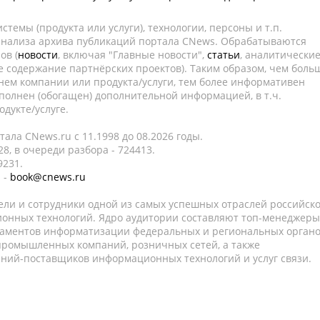
темы (продукта или услуги), технологии, персоны и т.п.
 анализа архива публикаций портала CNews. Обрабатываются
ов (
новости
, включая "Главные новости",
статьи
, аналитически
е содержание партнёрских проектов). Таким образом, чем боль
нем компании или продукта/услуги, тем более информативен
полнен (обогащен) дополнительной информацией, в т.ч.
дукте/услуге.
ала CNews.ru c 11.1998 до 08.2026 годы.
8, в очереди разбора - 724413.
9231.
 -
book@cnews.ru
ели и сотрудники одной из самых успешных отраслей российск
онных технологий. Ядро аудитории составляют топ-менеджеры
таментов информатизации федеральных и региональных орган
 промышленных компаний, розничных сетей, а также
аний-поставщиков информационных технологий и услуг связи.