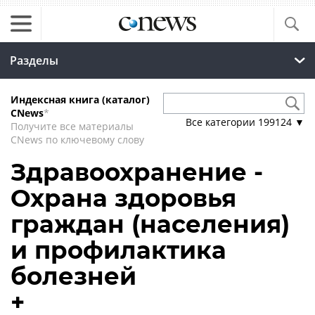
Разделы
Индексная книга (каталог)
CNews
*
Все категории
199124
▼
Получите все материалы
CNews по ключевому слову
Здравоохранение -
Охрана здоровья
граждан (населения)
и профилактика
болезней
+