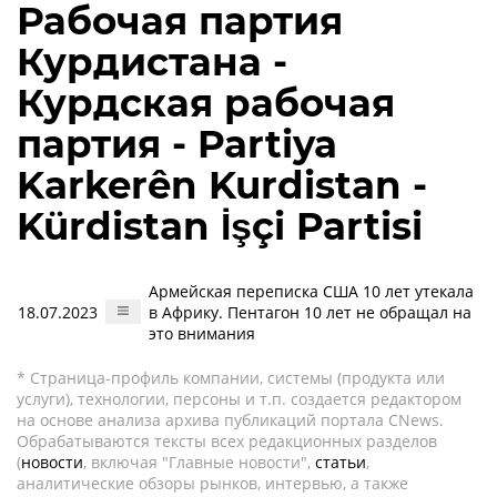
Рабочая партия
Курдистана -
Курдская рабочая
партия - Partiya
Karkerên Kurdistan -
Kürdistan İşçi Partisi
Армейская переписка США 10 лет утекала
18.07.2023
в Африку. Пентагон 10 лет не обращал на
это внимания
* Страница-профиль компании, системы (продукта или
услуги), технологии, персоны и т.п. создается редактором
на основе анализа архива публикаций портала CNews.
Обрабатываются тексты всех редакционных разделов
(
новости
, включая "Главные новости",
статьи
,
аналитические обзоры рынков, интервью, а также