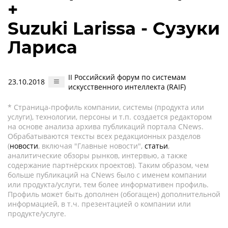
+
Suzuki Larissa - Сузуки
Лариса
II Российский форум по системам
23.10.2018
искусственного интеллекта (RAIF)
* Страница-профиль компании, системы (продукта или
услуги), технологии, персоны и т.п. создается редактором
на основе анализа архива публикаций портала CNews.
Обрабатываются тексты всех редакционных разделов
(
новости
, включая "Главные новости",
статьи
,
аналитические обзоры рынков, интервью, а также
содержание партнёрских проектов). Таким образом, чем
больше публикаций на CNews было с именем компании
или продукта/услуги, тем более информативен профиль.
Профиль может быть дополнен (обогащен) дополнительной
информацией, в т.ч. презентацией о компании или
продукте/услуге.