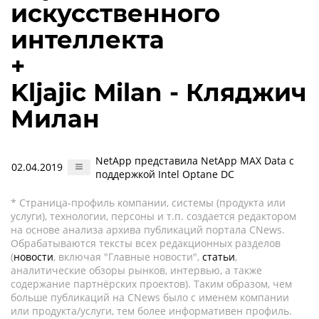
искусственного
интеллекта
+
Kljajic Milan - Кляджич
Милан
NetApp представила NetApp MAX Data с
02.04.2019
поддержкой Intel Optane DC
* Страница-профиль компании, системы (продукта или
услуги), технологии, персоны и т.п. создается редактором
на основе анализа архива публикаций портала CNews.
Обрабатываются тексты всех редакционных разделов
(
новости
, включая "Главные новости",
статьи
,
аналитические обзоры рынков, интервью, а также
содержание партнёрских проектов). Таким образом, чем
больше публикаций на CNews было с именем компании
или продукта/услуги, тем более информативен профиль.