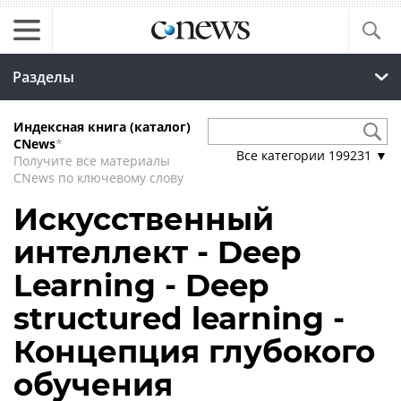
Разделы
Индексная книга (каталог)
CNews
*
Все категории
199231
▼
Получите все материалы
CNews по ключевому слову
Искусственный
интеллект - Deep
Learning - Deep
structured learning -
Концепция глубокого
обучения