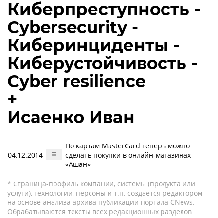
Киберпреступность -
Cybersecurity -
Киберинциденты -
Киберустойчивость -
Cyber resilience
+
Исаенко Иван
По картам MasterCard теперь можно
04.12.2014
сделать покупки в онлайн-магазинах
«Ашан»
* Страница-профиль компании, системы (продукта или
услуги), технологии, персоны и т.п. создается редактором
на основе анализа архива публикаций портала CNews.
Обрабатываются тексты всех редакционных разделов