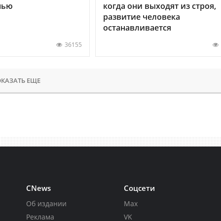
нью
когда они выходят из строя,
развитие человека
останавливается
36155
КАЗАТЬ ЕЩЕ
CNews
Соцсети
Об издании
Max
Реклама
VK