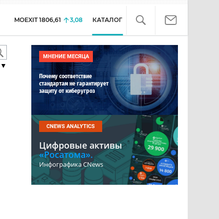
MOEXIT
1806,61
3,08
КАТАЛОГ
МНЕНИЕ МЕСЯЦА
▼
Почему соответствие
стандартам не гарантирует
защиту от киберугроз
CNEWS ANALYTICS
Цифровые активы
«Росатома».
Инфографика CNews