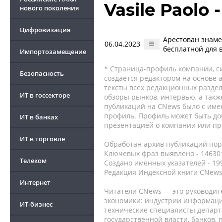
Vasile Paolo
нового поколения
Цифровизация
Арестован знамен
06.04.2023
бесплатной для 
Импортозамещение
* Страница-профиль компании, сис
Безопасность
создается редактором на основе
тексты всех редакционных раздел
ИТ в госсекторе
обзоры рынков, интервью, а такж
публикаций на CNews было с име
профиль. Профиль может быть до
ИТ в банках
презентацией о компании или про
ИТ в торговле
Обработан архив публикаций порт
Ключевых фраз выявлено - 146301
Телеком
Создано именных указателей - 19
Редакция Индексной книги CNews
Интернет
Читатели CNews — это руководит
экономики: индустрии информаци
ИТ-бизнес
технические специалисты депар
государственной власти, банков,