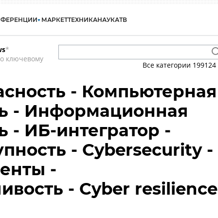
НФЕРЕНЦИИ
МАРКЕТ
ТЕХНИКА
НАУКА
ТВ
ws
*
по ключевому
Все категории
199124
сность - Компьютерная
ь - Информационная
 - ИБ-интегратор -
ность - Cybersecurity -
енты -
вость - Cyber resilience