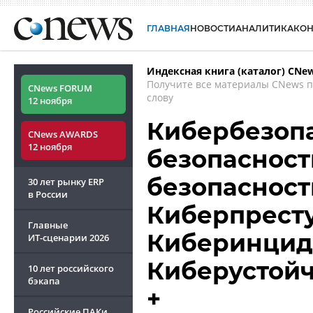
ГЛАВНАЯ
НОВОСТИ
АНАЛИТИКА
КО
Индексная книга (каталог) CNe
Получите все материалы CNews 
CNews FORUM
слову
12 ноября
Кибербезопа
CNews AWARDS
12 ноября
безопасност
безопасность
30 лет рынку ERP
в России
Киберпреступ
Главные
Киберинцид
ИТ-сценарии
2026
Киберустойчи
10 лет российского
бэкапа
+
Российские ПАКи