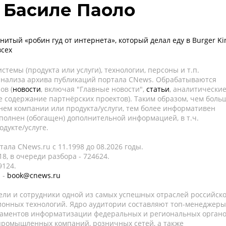
 - Басиле Паоло
итый «робин гуд от интернета», который делал еду в Burger Ki
всех
темы (продукта или услуги), технологии, персоны и т.п.
 анализа архива публикаций портала CNews. Обрабатываются
ов (
новости
, включая "Главные новости",
статьи
, аналитически
е содержание партнёрских проектов). Таким образом, чем боль
нем компании или продукта/услуги, тем более информативен
полнен (обогащен) дополнительной информацией, в т.ч.
дукте/услуге.
ала CNews.ru c 11.1998 до 08.2026 годы.
8, в очереди разбора - 724624.
9124.
 -
book@cnews.ru
ели и сотрудники одной из самых успешных отраслей российск
онных технологий. Ядро аудитории составляют топ-менеджеры
таментов информатизации федеральных и региональных орган
 промышленных компаний, розничных сетей, а также