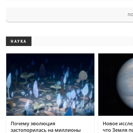
ПО
НАУКА
Почему эволюция
Новое иссле
застопорилась на миллионы
что Земля п