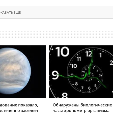
КАЗАТЬ ЕЩЕ
дование показало,
Обнаружены биологические
остепенно заселяет
часы-хронометр организма 