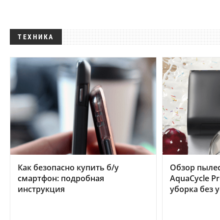
ТЕХНИКА
Как безопасно купить б/у
Обзор пылес
смартфон: подробная
AquaCycle Pr
инструкция
уборка без 