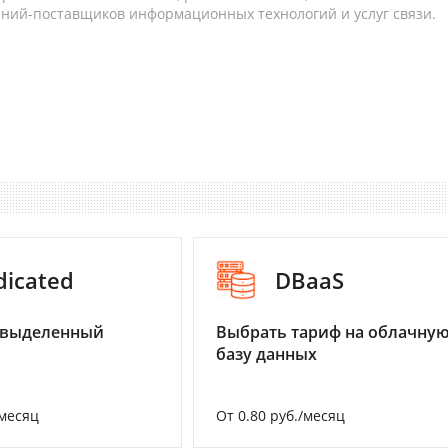
аний-поставщиков информационных технологий и услуг связи.
dicated
DBaaS
 выделенный
Выбрать тариф на облачну
базу данных
/месяц
От 0.80 руб./месяц