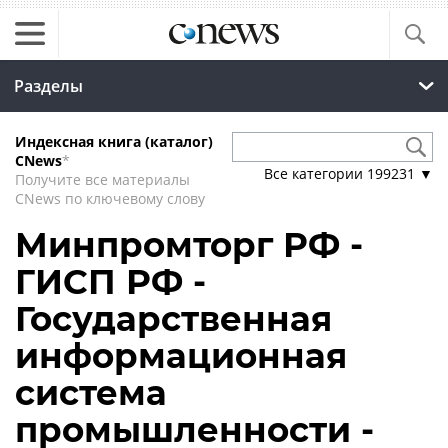
Разделы
Индексная книга (каталог)
CNews
*
Все категории
199231
▼
Получите все материалы
CNews по ключевому слову
Минпромторг РФ -
ГИСП РФ -
Государственная
информационная
система
промышленности -