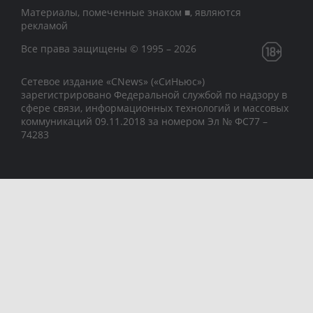
Материалы, помеченные знаком ■, являются
рекламой
Все права защищены © 1995 – 2026
Сетевое издание «CNews» («СиНьюс»)
зарегистрировано Федеральной службой по надзору в
сфере связи, информационных технологий и массовых
коммуникаций 09.11.2018 за номером Эл № ФС77 –
74283