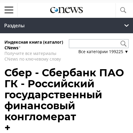
Разделы
Индексная книга (каталог)
CNews
*
Все категории
199225
▼
Получите все материалы
CNews по ключевому слову
Сбер - Сбербанк ПАО
ГК - Российский
государственный
финансовый
конгломерат
+