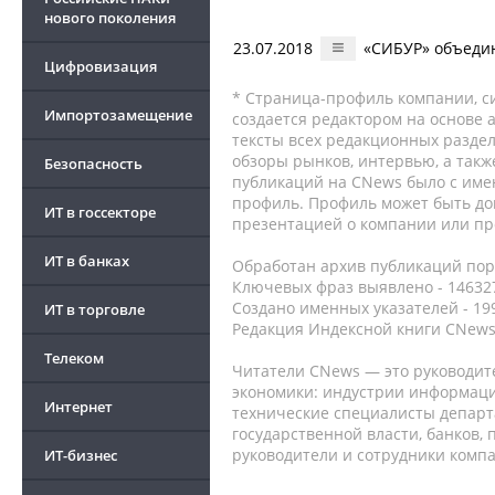
нового поколения
23.07.2018
«СИБУР» объеди
Цифровизация
* Страница-профиль компании, сис
Импортозамещение
создается редактором на основе
тексты всех редакционных раздел
обзоры рынков, интервью, а такж
Безопасность
публикаций на CNews было с име
профиль. Профиль может быть до
ИТ в госсекторе
презентацией о компании или про
ИТ в банках
Обработан архив публикаций порт
Ключевых фраз выявлено - 146327
Создано именных указателей - 19
ИТ в торговле
Редакция Индексной книги CNews
Телеком
Читатели CNews — это руководит
экономики: индустрии информаци
Интернет
технические специалисты депар
государственной власти, банков,
руководители и сотрудники комп
ИТ-бизнес