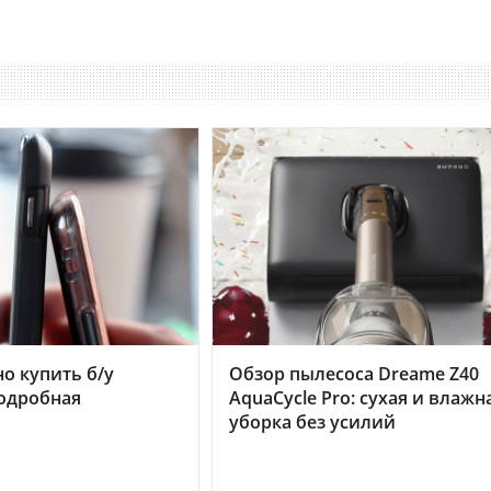
но купить б/у
Обзор пылесоса Dreame Z40
подробная
AquaCycle Pro: сухая и влажн
уборка без усилий