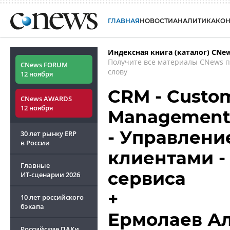
ГЛАВНАЯ
НОВОСТИ
АНАЛИТИКА
КО
Индексная книга (каталог) CNe
Получите все материалы CNews 
CNews FORUM
слову
12 ноября
CRM - Custom
CNews AWARDS
12 ноября
Management
- Управлени
30 лет рынку ERP
в России
клиентами -
Главные
сервиса
ИТ-сценарии
2026
+
10 лет российского
бэкапа
Ермолаев А
Российские ПАКи