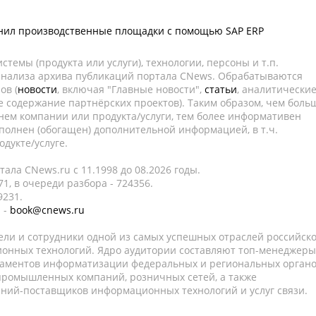
нил производственные площадки с помощью SAP ERP
темы (продукта или услуги), технологии, персоны и т.п.
 анализа архива публикаций портала CNews. Обрабатываются
ов (
новости
, включая "Главные новости",
статьи
, аналитически
е содержание партнёрских проектов). Таким образом, чем боль
нем компании или продукта/услуги, тем более информативен
полнен (обогащен) дополнительной информацией, в т.ч.
дукте/услуге.
ала CNews.ru c 11.1998 до 08.2026 годы.
1, в очереди разбора - 724356.
9231.
 -
book@cnews.ru
ели и сотрудники одной из самых успешных отраслей российск
онных технологий. Ядро аудитории составляют топ-менеджеры
таментов информатизации федеральных и региональных орган
 промышленных компаний, розничных сетей, а также
аний-поставщиков информационных технологий и услуг связи.