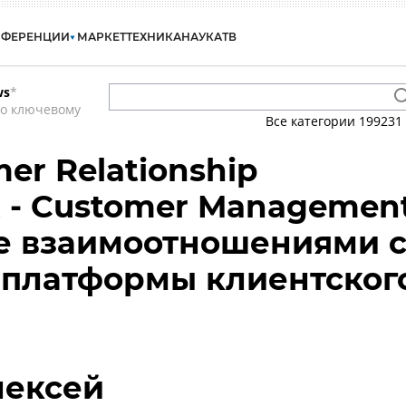
НФЕРЕНЦИИ
МАРКЕТ
ТЕХНИКА
НАУКА
ТВ
ws
*
по ключевому
Все категории
199231
er Relationship
 - Customer Managemen
е взаимоотношениями 
 платформы клиентског
лексей