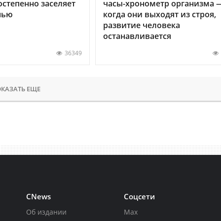
остепенно заселяет
часы-хронометр организма 
нью
когда они выходят из строя,
развитие человека
останавливается
36349
КАЗАТЬ ЕЩЕ
CNews
Соцсети
Об издании
Max