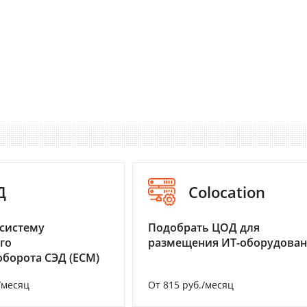
Д
Colocation
систему
Подобрать ЦОД для
го
размещения ИТ-оборудова
борота СЭД (ECM)
/месяц
От 815 руб./месяц