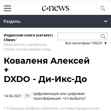
Разделы
Индексная книга (каталог)
CNews
*
Все категории
199231
▼
Получите все материалы
CNews по ключевому слову
Коваленя Алексей
+
DXDO - Ди-Икс-До
Цифровизация или цифровая
14.04.2021
трансформация: что выбрать?
* Страница-профиль компании, системы (продукта или