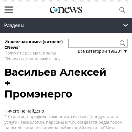
Разделы
Индексная книга (каталог)
CNews
*
Все категории
199231
▼
Получите все материалы
CNews по ключевому слову
Васильев Алексей
+
Промэнерго
Ничего не найдено
* Страница-профиль компании, системы (продукта или
услуги), технологии, персоны и т.п. создается редактором
на основе анализа архива публикаций портала CNews.