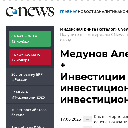
ГЛАВНАЯ
НОВОСТИ
АНАЛИТИКА
КО
Индексная книга (каталог) CNe
Получите все материалы CNews 
CNews FORUM
слову
12 ноября
Медунов Ал
CNews AWARDS
12 ноября
+
Инвестиции 
30 лет рынку ERP
в России
инвестицион
Главные
инвестицио
ИТ-сценарии
2026
10 лет российского
бэкапа
Как всемирно из
17.06.2026
основе показан
Российские ПАКи