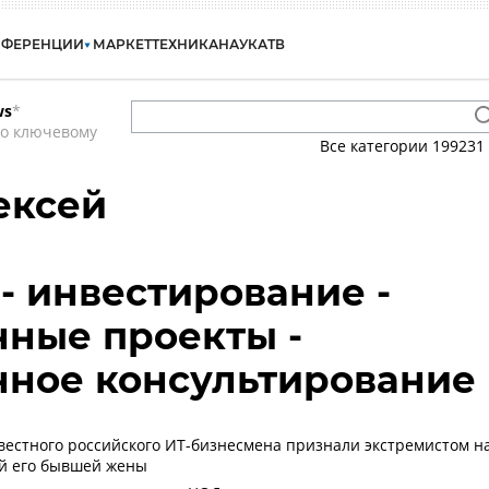
НФЕРЕНЦИИ
МАРКЕТ
ТЕХНИКА
НАУКА
ТВ
ws
*
по ключевому
Все категории
199231
ексей
- инвестирование -
ные проекты -
нное консультирование
вестного российского ИТ-бизнесмена признали экстремистом н
ий его бывшей жены