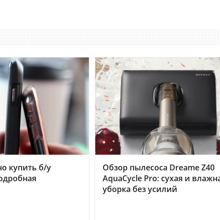
но купить б/у
Обзор пылесоса Dreame Z40
подробная
AquaCycle Pro: сухая и влажн
уборка без усилий