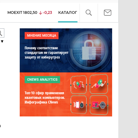
MOEXIT
1802,50
-0,23
КАТАЛОГ
МНЕНИЕ МЕСЯЦА
▼
Почему соответствие
стандартам не гарантирует
защиту от киберугроз
CNEWS ANALYTICS
Топ-10 сфер применения
квантовых компьютеров.
Инфографика CNews
а