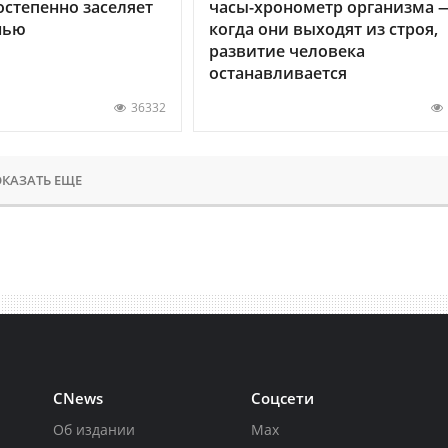
остепенно заселяет
часы-хронометр организма 
нью
когда они выходят из строя,
развитие человека
останавливается
36332
КАЗАТЬ ЕЩЕ
CNews
Соцсети
Об издании
Max