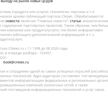
 выходу на рынок новых ЦОДов
темы (продукта или услуги), технологии, персоны и т.п.
 анализа архива публикаций портала CNews. Обрабатываются
ов (
новости
, включая "Главные новости",
статьи
, аналитически
е содержание партнёрских проектов). Таким образом, чем боль
нем компании или продукта/услуги, тем более информативен
полнен (обогащен) дополнительной информацией, в т.ч.
дукте/услуге.
ала CNews.ru c 11.1998 до 08.2026 годы.
6, в очереди разбора - 724351.
9231.
 -
book@cnews.ru
ели и сотрудники одной из самых успешных отраслей российск
онных технологий. Ядро аудитории составляют топ-менеджеры
таментов информатизации федеральных и региональных орган
 промышленных компаний, розничных сетей, а также
аний-поставщиков информационных технологий и услуг связи.