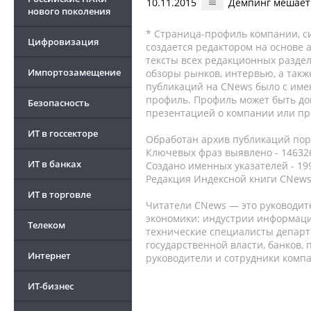
10.11.2015
Демпинг мешает
нового поколения
* Страница-профиль компании, сис
Цифровизация
создается редактором на основе
тексты всех редакционных раздел
Импортозамещение
обзоры рынков, интервью, а такж
публикаций на CNews было с име
профиль. Профиль может быть до
Безопасность
презентацией о компании или про
ИТ в госсекторе
Обработан архив публикаций порт
Ключевых фраз выявлено - 146326
ИТ в банках
Создано именных указателей - 19
Редакция Индексной книги CNews
ИТ в торговле
Читатели CNews — это руководит
экономики: индустрии информаци
Телеком
технические специалисты депар
государственной власти, банков,
Интернет
руководители и сотрудники комп
ИТ-бизнес