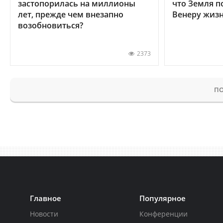
застопорилась на миллионы
что Земля п
лет, прежде чем внезапно
Венеру жиз
возобновиться?
2373
ПО
Главное
Популярное
Новости
Конференции