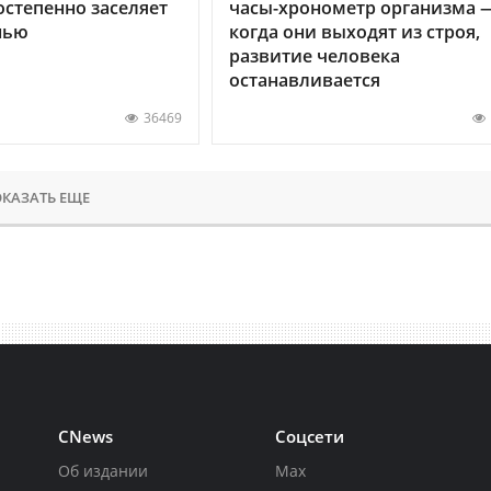
остепенно заселяет
часы-хронометр организма 
нью
когда они выходят из строя,
развитие человека
останавливается
36469
КАЗАТЬ ЕЩЕ
CNews
Соцсети
Об издании
Max