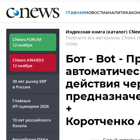
ГЛАВНАЯ
НОВОСТИ
АНАЛИТИКА
КО
Индексная книга (каталог) CNe
Получите все материалы CNews 
CNews FORUM
слову
12 ноября
Бот - Bot -
CNews AWARDS
12 ноября
автоматичес
действия че
30 лет рынку ERP
в России
предназнач
Главные
+
ИТ-сценарии
2026
Коротченко 
10 лет российского
бэкапа
Российские ПАКи
Самый известный