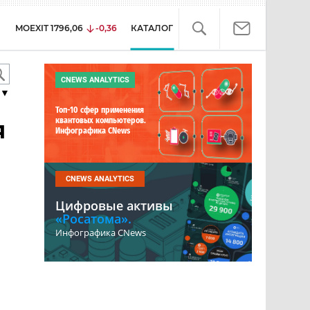
MOEXIT
1796,06
-0,36
КАТАЛОГ
CNEWS ANALYTICS
▼
Топ-10 сфер применения
я
квантовых компьютеров.
Инфографика CNews
CNEWS ANALYTICS
Цифровые активы
«Росатома».
Инфографика CNews