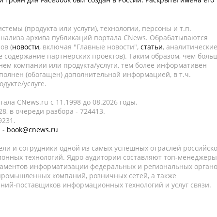
темы (продукта или услуги), технологии, персоны и т.п.
 анализа архива публикаций портала CNews. Обрабатываются
ов (
новости
, включая "Главные новости",
статьи
, аналитически
е содержание партнёрских проектов). Таким образом, чем боль
нем компании или продукта/услуги, тем более информативен
полнен (обогащен) дополнительной информацией, в т.ч.
дукте/услуге.
ала CNews.ru c 11.1998 до 08.2026 годы.
8, в очереди разбора - 724413.
9231.
 -
book@cnews.ru
ели и сотрудники одной из самых успешных отраслей российск
онных технологий. Ядро аудитории составляют топ-менеджеры
таментов информатизации федеральных и региональных орган
 промышленных компаний, розничных сетей, а также
аний-поставщиков информационных технологий и услуг связи.