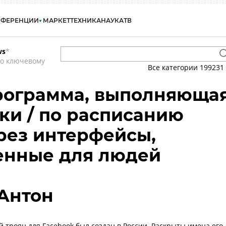
НФЕРЕНЦИИ
МАРКЕТ
ТЕХНИКА
НАУКА
ТВ
ws
*
по ключевому
Все категории
199231
 Программа, выполняюща
ки / по расписанию
рез интерфейсы,
енные для людей
Антон
 троян для Facebook был создан в России. Раскрыты имена его