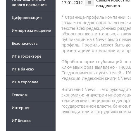
17.01.2012
нового поколения
владельцев
* Страница-профиль компании, сис
Цифровизация
создается редактором на основе
тексты всех редакционных раздел
Импортозамещение
обзоры рынков, интервью, а такж
публикаций на CNews было с име
Безопасность
профиль. Профиль может быть до
презентацией о компании или про
ИТ в госсекторе
Обработан архив публикаций порт
Ключевых фраз выявлено - 146332
ИТ в банках
Создано именных указателей - 19
Редакция Индексной книги CNews
ИТ в торговле
Читатели CNews — это руководит
Телеком
экономики: индустрии информаци
технические специалисты депар
государственной власти, банков,
Интернет
руководители и сотрудники комп
ИТ-бизнес