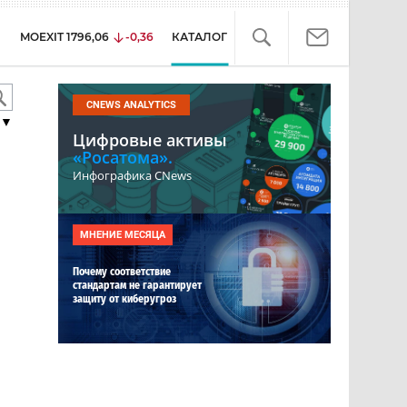
MOEXIT
1796,06
-0,36
КАТАЛОГ
CNEWS ANALYTICS
▼
Цифровые активы
«Росатома».
Инфографика CNews
МНЕНИЕ МЕСЯЦА
Почему соответствие
стандартам не гарантирует
защиту от киберугроз