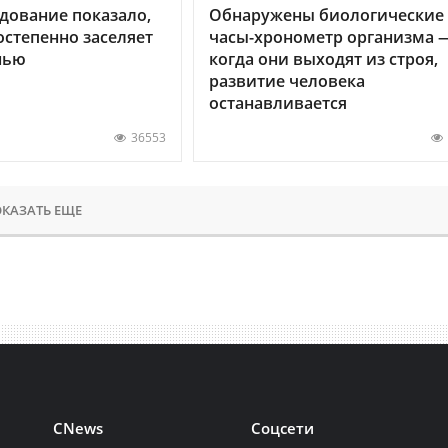
дование показало,
Обнаружены биологические
остепенно заселяет
часы-хронометр организма 
нью
когда они выходят из строя,
развитие человека
останавливается
36553
КАЗАТЬ ЕЩЕ
CNews
Соцсети