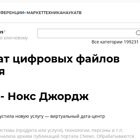
НФЕРЕНЦИИ
МАРКЕТ
ТЕХНИКА
НАУКА
ТВ
ws
*
по ключевому
Все категории
199231
ат цифровых файлов
я
 - Нокс Джордж
пустила новую услугу — виртуальный дата-центр
темы (продукта или услуги), технологии, персоны и т.п.
 анализа архива публикаций портала CNews. Обрабатываются