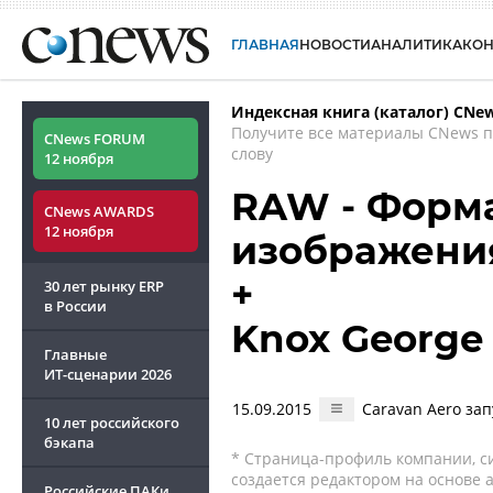
ГЛАВНАЯ
НОВОСТИ
АНАЛИТИКА
КО
Индексная книга (каталог) CNe
Получите все материалы CNews 
CNews FORUM
слову
12 ноября
RAW - Форм
CNews AWARDS
12 ноября
изображени
+
30 лет рынку ERP
в России
Knox George
Главные
ИТ-сценарии
2026
15.09.2015
Caravan Aero за
10 лет российского
бэкапа
* Страница-профиль компании, сис
создается редактором на основе
Российские ПАКи