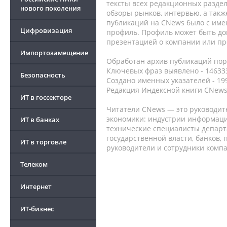
тексты всех редакционных раздел
нового поколения
обзоры рынков, интервью, а такж
публикаций на CNews было с име
Цифровизация
профиль. Профиль может быть до
презентацией о компании или про
Импортозамещение
Обработан архив публикаций порт
Ключевых фраз выявлено - 146333
Безопасность
Создано именных указателей - 19
Редакция Индексной книги CNews
ИТ в госсекторе
Читатели CNews — это руководит
экономики: индустрии информаци
ИТ в банках
технические специалисты депар
государственной власти, банков,
ИТ в торговле
руководители и сотрудники комп
Телеком
Интернет
ИТ-бизнес