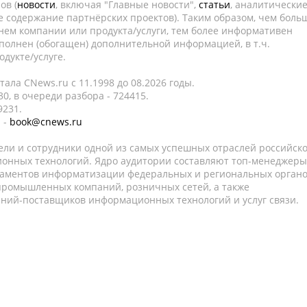
ов (
новости
, включая "Главные новости",
статьи
, аналитически
е содержание партнёрских проектов). Таким образом, чем боль
нем компании или продукта/услуги, тем более информативен
полнен (обогащен) дополнительной информацией, в т.ч.
дукте/услуге.
ала CNews.ru c 11.1998 до 08.2026 годы.
0, в очереди разбора - 724415.
9231.
 -
book@cnews.ru
ели и сотрудники одной из самых успешных отраслей российск
онных технологий. Ядро аудитории составляют топ-менеджеры
таментов информатизации федеральных и региональных орган
 промышленных компаний, розничных сетей, а также
аний-поставщиков информационных технологий и услуг связи.