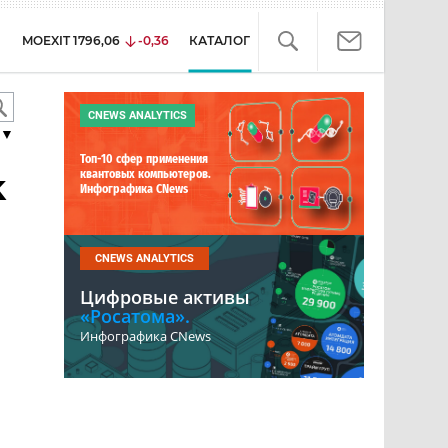
MOEXIT
1796,06
-0,36
КАТАЛОГ
CNEWS ANALYTICS
▼
Топ-10 сфер применения
k
квантовых компьютеров.
Инфографика CNews
CNEWS ANALYTICS
Цифровые активы
«Росатома».
Инфографика CNews