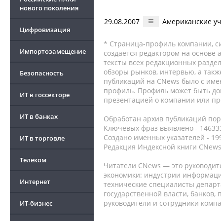
нового поколения
29.08.2007
Американские у
Цифровизация
* Страница-профиль компании, сис
Импортозамещение
создается редактором на основе
тексты всех редакционных раздел
обзоры рынков, интервью, а такж
Безопасность
публикаций на CNews было с име
профиль. Профиль может быть до
ИТ в госсекторе
презентацией о компании или про
ИТ в банках
Обработан архив публикаций порт
Ключевых фраз выявлено - 146333
Создано именных указателей - 19
ИТ в торговле
Редакция Индексной книги CNews
Телеком
Читатели CNews — это руководит
экономики: индустрии информаци
Интернет
технические специалисты депар
государственной власти, банков,
руководители и сотрудники комп
ИТ-бизнес