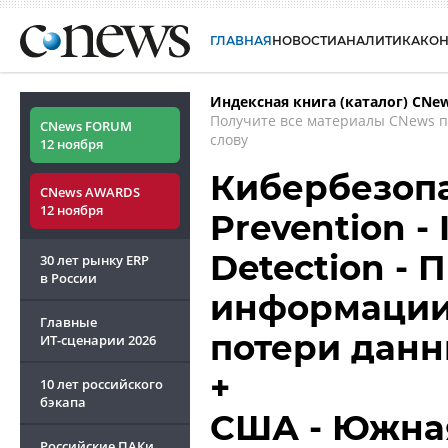
ГЛАВНАЯ
НОВОСТИ
АНАЛИТИКА
КО
Индексная книга (каталог) CNe
Получите все материалы CNews 
CNews FORUM
слову
12 ноября
Кибербезопас
CNews AWARDS
12 ноября
Prevention - 
Detection -
30 лет рынку ERP
в России
информации
Главные
потери дан
ИТ-сценарии
2026
+
10 лет российского
бэкапа
США - Южная
Российские ПАКи