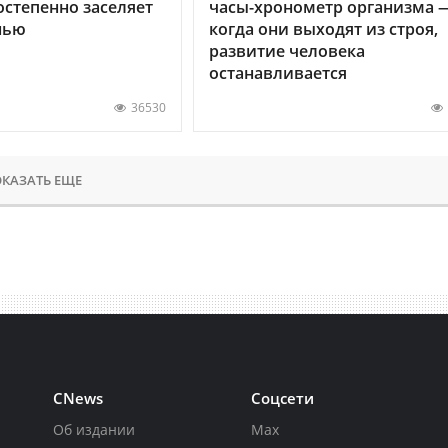
остепенно заселяет
часы-хронометр организма 
нью
когда они выходят из строя,
развитие человека
останавливается
36530
КАЗАТЬ ЕЩЕ
CNews
Соцсети
Об издании
Max