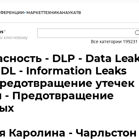
НФЕРЕНЦИИ
МАРКЕТ
ТЕХНИКА
НАУКА
ТВ
ws
*
по ключевому
Все категории
199231
ность - DLP - Data Lea
IDL - Information Leaks
 Предотвращение утечек
 - Предотвращение
ных
 Каролина - Чарльстон