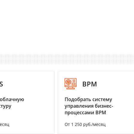
S
BPM
 облачную
Подобрать систему
туру
управления бизнес-
процессами BPM
месяц
От 1 250 руб./месяц