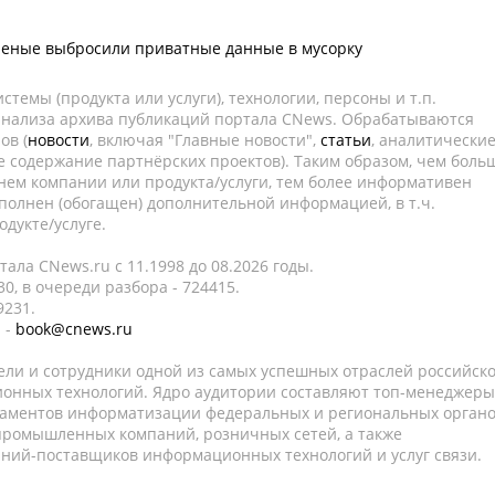
ченые выбросили приватные данные в мусорку
темы (продукта или услуги), технологии, персоны и т.п.
 анализа архива публикаций портала CNews. Обрабатываются
ов (
новости
, включая "Главные новости",
статьи
, аналитически
е содержание партнёрских проектов). Таким образом, чем боль
нем компании или продукта/услуги, тем более информативен
полнен (обогащен) дополнительной информацией, в т.ч.
дукте/услуге.
ала CNews.ru c 11.1998 до 08.2026 годы.
0, в очереди разбора - 724415.
9231.
 -
book@cnews.ru
ели и сотрудники одной из самых успешных отраслей российск
онных технологий. Ядро аудитории составляют топ-менеджеры
таментов информатизации федеральных и региональных орган
 промышленных компаний, розничных сетей, а также
аний-поставщиков информационных технологий и услуг связи.