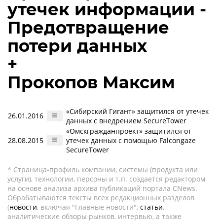
утечек информации -
Предотвращение
потери данных
+
Прокопов Максим
«Сибирский Гигант» защитился от утечек
26.01.2016
данных с внедрением SecureTower
«Омскгражданпроект» защитился от
28.08.2015
утечек данных с помощью Falcongaze
SecureTower
* Страница-профиль компании, системы (продукта или
услуги), технологии, персоны и т.п. создается редактором
на основе анализа архива публикаций портала CNews.
Обрабатываются тексты всех редакционных разделов
(
новости
, включая "Главные новости",
статьи
,
аналитические обзоры рынков, интервью, а также