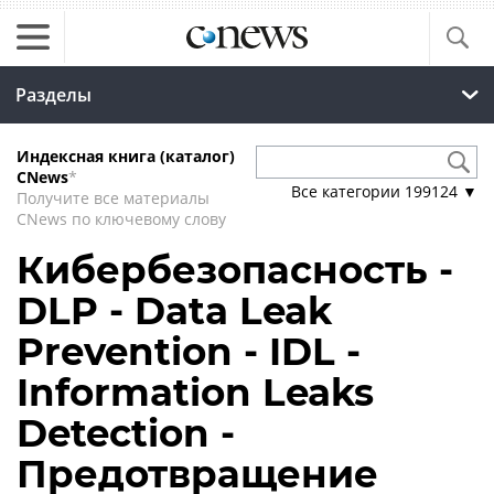
Разделы
Индексная книга (каталог)
CNews
*
Все категории
199124
▼
Получите все материалы
CNews по ключевому слову
Кибербезопасность -
DLP - Data Leak
Prevention - IDL -
Information Leaks
Detection -
Предотвращение